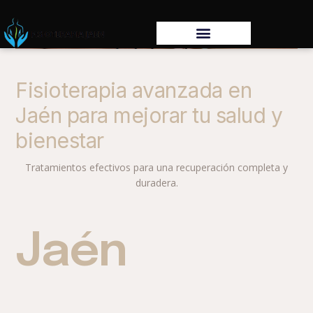
Fisioterapia avanzada en
Jaén para mejorar tu salud y
bienestar
Tratamientos efectivos para una recuperación completa y
duradera.
Jaén