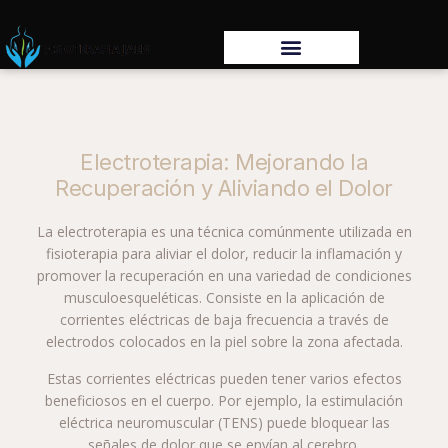
Electroterapia: Mejorando la
Recuperación y Aliviando el Dolor
La electroterapia es una técnica comúnmente utilizada en
fisioterapia para aliviar el dolor, reducir la inflamación y
promover la recuperación en una variedad de condiciones
musculoesqueléticas. Consiste en la aplicación de
corrientes eléctricas de baja frecuencia a través de
electrodos colocados en la piel sobre la zona afectada.
Estas corrientes eléctricas pueden tener varios efectos
beneficiosos en el cuerpo. Por ejemplo, la estimulación
eléctrica neuromuscular (TENS) puede bloquear las
señales de dolor que se envían al cerebro,