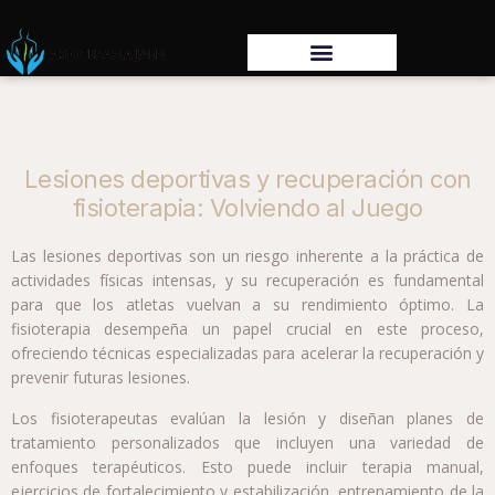
Lesiones deportivas y recuperación con
fisioterapia: Volviendo al Juego
Las lesiones deportivas son un riesgo inherente a la práctica de
actividades físicas intensas, y su recuperación es fundamental
para que los atletas vuelvan a su rendimiento óptimo. La
fisioterapia desempeña un papel crucial en este proceso,
ofreciendo técnicas especializadas para acelerar la recuperación y
prevenir futuras lesiones.
Los fisioterapeutas evalúan la lesión y diseñan planes de
tratamiento personalizados que incluyen una variedad de
enfoques terapéuticos. Esto puede incluir terapia manual,
ejercicios de fortalecimiento y estabilización, entrenamiento de la