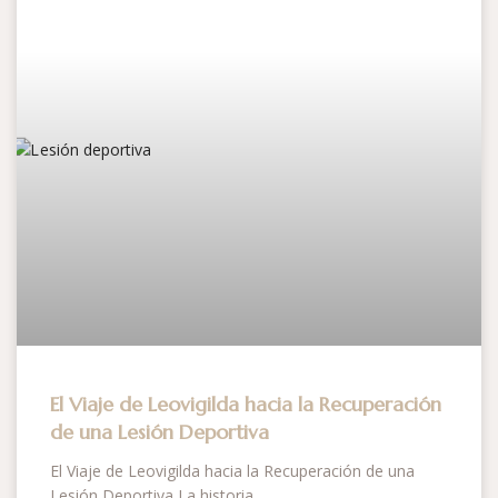
El Viaje de Leovigilda hacia la Recuperación
de una Lesión Deportiva
El Viaje de Leovigilda hacia la Recuperación de una
Lesión Deportiva La historia