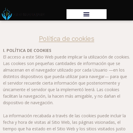
Política de cookies
I. POLÍTICA DE COOKIES
El acceso a este Sitio Web puede implicar la utilización de cookies.
Las cookies son pequeñas cantidades de información que se
almacenan en el navegador utilizado por cada Usuario —en los
distintos dispositivos que pueda utilizar para navegar— para que
el servidor recuerde cierta información que posteriormente y
únicamente el servidor que la implementó leerá. Las cookies
facilitan la navegación, la hacen más amigable, y no dañan el
dispositivo de navegación.
La información recabada a través de las cookies puede incluir la
fecha y hora de visitas al Sitio Web, las páginas visionadas, el
tiempo que ha estado en el Sitio Web y los sitios visitados justo