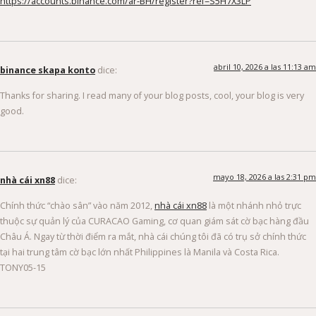
https://accounts.binance.com/ar-BH/register?ref=S5H7X3LP
abril 10, 2026 a las 11:13 am
binance skapa konto
dice:
Thanks for sharing. I read many of your blog posts, cool, your blog is very
good.
mayo 18, 2026 a las 2:31 pm
nhà cái xn88
dice:
Chính thức “chào sân” vào năm 2012,
nhà cái xn88
là một nhánh nhỏ trực
thuộc sự quản lý của CURACAO Gaming, cơ quan giám sát cờ bạc hàng đầu
Châu Á. Ngay từ thời điểm ra mắt, nhà cái chúng tôi đã có trụ sở chính thức
tại hai trung tâm cờ bạc lớn nhất Philippines là Manila và Costa Rica.
TONY05-15