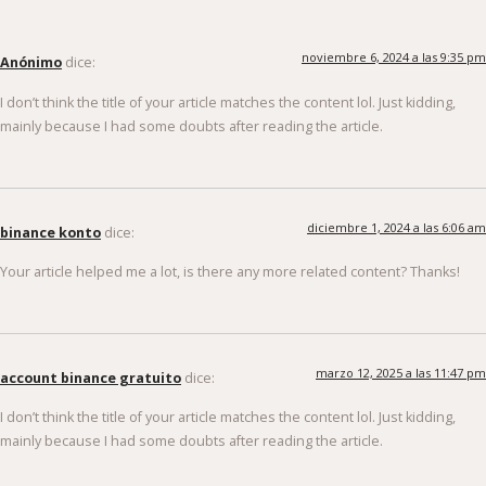
noviembre 6, 2024 a las 9:35 pm
Anónimo
dice:
I don’t think the title of your article matches the content lol. Just kidding,
mainly because I had some doubts after reading the article.
diciembre 1, 2024 a las 6:06 am
binance konto
dice:
Your article helped me a lot, is there any more related content? Thanks!
marzo 12, 2025 a las 11:47 pm
account binance gratuito
dice:
I don’t think the title of your article matches the content lol. Just kidding,
mainly because I had some doubts after reading the article.