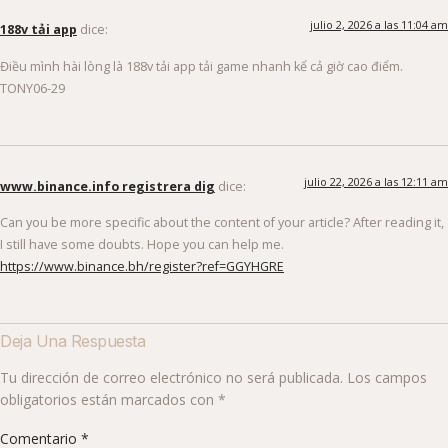
julio 2, 2026 a las 11:04 am
188v tải app
dice:
Điều mình hài lòng là 188v tải app tải game nhanh kể cả giờ cao điểm.
TONY06-29
julio 22, 2026 a las 12:11 am
www.binance.info registrera dig
dice:
Can you be more specific about the content of your article? After reading it,
I still have some doubts. Hope you can help me.
https://www.binance.bh/register?ref=GGYHGRE
Deja Una Respuesta
Tu dirección de correo electrónico no será publicada.
Los campos
obligatorios están marcados con
*
Comentario
*