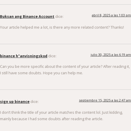
abril 8, 2025 a las 1:03 pm
Buksan ang Binance Account
dice:
Your article helped me a lot, is there any more related content? Thanks!
julio 30, 2025 a las 6:19 am
binance h"anvisningskod
dice:
Can you be more specific about the content of your article? After reading it,
I still have some doubts. Hope you can help me.
septiembre 15, 2025 a las 2:47 am
sign up binance
dice:
I don’t think the title of your article matches the content lol. Just kidding,
mainly because I had some doubts after reading the article.