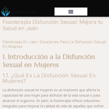
Fisioterapia Disfunción Sexual: Mejora tu
Salud en Jaén
Fisioterapia En Jaén: Soluciones Para La Disfunción Sexual
En Mujeres
1. Introducción a la Disfunción
Sexual en Mujeres
1.1. ¿Qué Es La Disfunción Sexual En
Mujeres?
La disfunción sexual en mujeres es un trastorno que afecta la
capacidad de una mujer para disfrutar de la vida sexual o para
alcanzar el orgasmo. En Jaén, la fisioterapia ofrece soluciones
integrales para mejorar la calidad de vida de aquellas que sufren