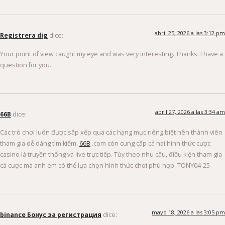
abril 25, 2026 a las 3:12 pm
Registrera dig
dice:
Your point of view caught my eye and was very interesting. Thanks. I have a
question for you.
abril 27, 2026 a las 3:34 am
66B
dice:
Các trò chơi luôn được sắp xếp qua các hạng mục riêng biệt nên thành viên
tham gia dễ dàng tìm kiếm.
66B
.com còn cung cấp cả hai hình thức cược
casino là truyền thống và live trực tiếp. Tùy theo nhu cầu, điều kiện tham gia
cá cược mà anh em có thể lựa chọn hình thức chơi phù hợp. TONY04-25
mayo 18, 2026 a las 3:05 pm
binance Бонус за регистрация
dice: