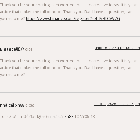
Thank you for your sharing. I am worried that I lack creative ideas. It is your
article that makes me full of hope. Thank you. But, I have a question, can
you help me?
https://www.binance.com/register?ref=MBLCVVZG
junio 16, 2026 a las 10:12 am
Binance账户
dice:
Thank you for your sharing. I am worried that I lack creative ideas. It is your
article that makes me full of hope. Thank you. But, I have a question, can
you help me?
junio 19, 2026 a las 12:06 pm
nhà cái xn88
dice:
Tôi sẽ lưu lại để đọc kỹ hơn
nhà cái xn88
TONY06-18