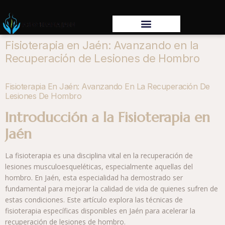
Fisioterapia en Jaén: Avanzando en la
Recuperación de Lesiones de Hombro
Fisioterapia En Jaén: Avanzando En La Recuperación De
Lesiones De Hombro
Introducción a la Fisioterapia en
Jaén
La fisioterapia es una disciplina vital en la recuperación de
lesiones musculoesqueléticas, especialmente aquellas del
hombro. En Jaén, esta especialidad ha demostrado ser
fundamental para mejorar la calidad de vida de quienes sufren de
estas condiciones. Este artículo explora las técnicas de
fisioterapia específicas disponibles en Jaén para acelerar la
recuperación de lesiones de hombro.