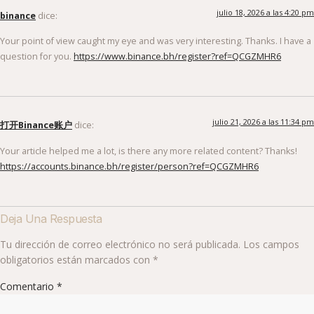
julio 18, 2026 a las 4:20 pm
binance
dice:
Your point of view caught my eye and was very interesting. Thanks. I have a
question for you.
https://www.binance.bh/register?ref=QCGZMHR6
julio 21, 2026 a las 11:34 pm
打开Binance账户
dice:
Your article helped me a lot, is there any more related content? Thanks!
https://accounts.binance.bh/register/person?ref=QCGZMHR6
Deja Una Respuesta
Tu dirección de correo electrónico no será publicada.
Los campos
obligatorios están marcados con
*
Comentario
*