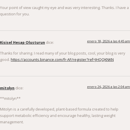
Your point of view caught my eye and was very interesting. Thanks. I have a
question for you.
enero 18, 2026 a las 4:45 am
Kisisel Hesap Olusturun
dice:
Thanks for sharing. I read many of your blog posts, cool, your blog is very
good.
https://accounts.binance.com/fr-AF/register?ref=JHQQKNKN
enero 26, 2026 a las 2:04 am
mitolyn
dice:
**mitolyn**
Mitolyn is a carefully developed, plant-based formula created to help
support metabolic efficiency and encourage healthy, lasting weight
management.