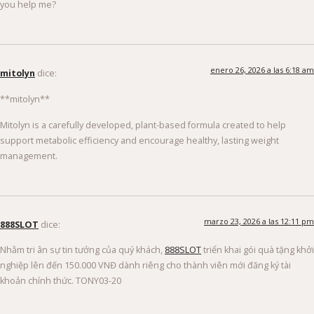
you help me?
enero 26, 2026 a las 6:18 am
mitolyn
dice:
**mitolyn**
Mitolyn is a carefully developed, plant-based formula created to help
support metabolic efficiency and encourage healthy, lasting weight
management.
marzo 23, 2026 a las 12:11 pm
888SLOT
dice:
Nhằm tri ân sự tin tưởng của quý khách,
888SLOT
triển khai gói quà tặng khởi
nghiệp lên đến 150.000 VNĐ dành riêng cho thành viên mới đăng ký tài
khoản chính thức. TONY03-20