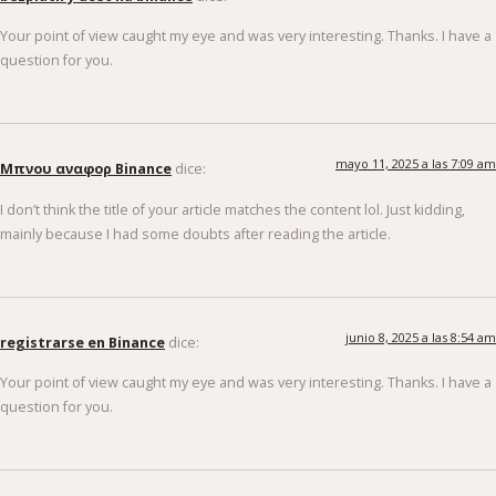
Your point of view caught my eye and was very interesting. Thanks. I have a
question for you.
mayo 11, 2025 a las 7:09 am
Μπνου αναφορ Binance
dice:
I don’t think the title of your article matches the content lol. Just kidding,
mainly because I had some doubts after reading the article.
junio 8, 2025 a las 8:54 am
registrarse en Binance
dice:
Your point of view caught my eye and was very interesting. Thanks. I have a
question for you.