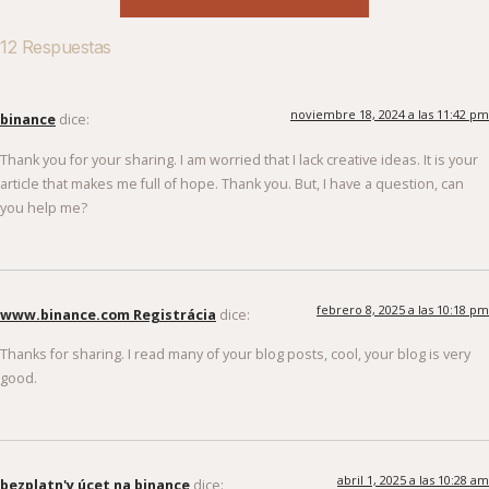
12 Respuestas
noviembre 18, 2024 a las 11:42 pm
binance
dice:
Thank you for your sharing. I am worried that I lack creative ideas. It is your
article that makes me full of hope. Thank you. But, I have a question, can
you help me?
febrero 8, 2025 a las 10:18 pm
www.binance.com Registrácia
dice:
Thanks for sharing. I read many of your blog posts, cool, your blog is very
good.
abril 1, 2025 a las 10:28 am
bezplatn'y úcet na binance
dice: