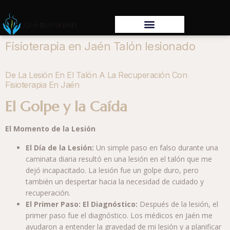
Fisioterapia en Jaén Talón lesionado
De La Lesión En El Talón A La Recuperación Con
Fisioterapia En Jaén
El Golpe y la Caída
El Momento de la Lesión
El Día de la Lesión:
Un simple paso en falso durante una
caminata diaria resultó en una lesión en el talón que me
dejó incapacitado. La lesión fue un golpe duro, pero
también un despertar hacia la necesidad de cuidado y
recuperación.
El Primer Paso: El Diagnóstico:
Después de la lesión, el
primer paso fue el diagnóstico. Los médicos en Jaén me
ayudaron a entender la gravedad de mi lesión y a planificar