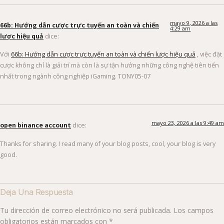
mayo 9, 2026 a las
66b: Hướng dẫn cược trực tuyến an toàn và chiến
4:29 am
lược hiệu quả
dice:
Với
66b: Hướng dẫn cược trực tuyến an toàn và chiến lược hiệu quả
, việc đặt
cược không chỉ là giải trí mà còn là sự tận hưởng những công nghệ tiên tiến
nhất trong ngành công nghiệp iGaming. TONY05-07
mayo 23, 2026 a las 9:49 am
open binance account
dice:
Thanks for sharing. I read many of your blog posts, cool, your blog is very
good.
Deja Una Respuesta
Tu dirección de correo electrónico no será publicada.
Los campos
obligatorios están marcados con
*