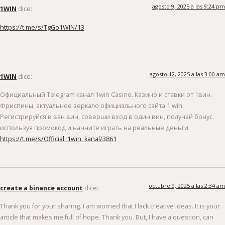
agosto 9, 2025 a las 9:24 pm
1WIN
dice:
https://t.me/s/TgGo1WIN/13
agosto 12, 2025 a las 3:00 am
1WIN
dice:
Официальный Telegram канал 1win Casinо. Казинo и ставки от 1вин.
Фриспины, актуальное зеркало официального сайта 1 win.
Регистрируйся в ван вин, соверши вход в один вин, получай бонус
используя промокод и начните играть на реальные деньги.
https://t.me/s/Official_1win_kanal/3861
octubre 9, 2025 a las 2:34 am
create a binance account
dice:
Thank you for your sharing. I am worried that I lack creative ideas. It is your
article that makes me full of hope. Thank you. But, I have a question, can