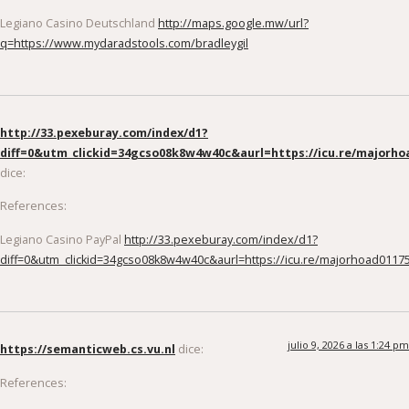
Legiano Casino Deutschland
http://maps.google.mw/url?
q=https://www.mydaradstools.com/bradleygil
http://33.pexeburay.com/index/d1?
diff=0&utm_clickid=34gcso08k8w4w40c&aurl=https://icu.re/majorho
dice:
References:
Legiano Casino PayPal
http://33.pexeburay.com/index/d1?
diff=0&utm_clickid=34gcso08k8w4w40c&aurl=https://icu.re/majorhoad0117
julio 9, 2026 a las 1:24 pm
https://semanticweb.cs.vu.nl
dice:
References: