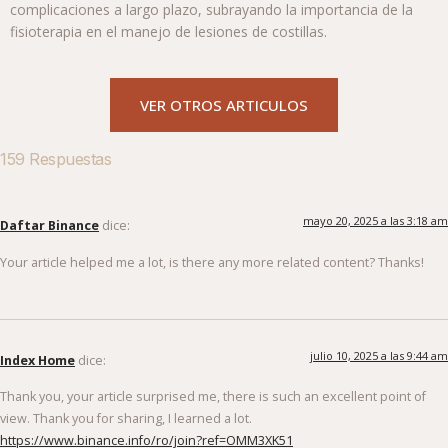
complicaciones a largo plazo, subrayando la importancia de la
fisioterapia en el manejo de lesiones de costillas.
VER OTROS ARTICULOS
159 Respuestas
mayo 20, 2025 a las 3:18 am
Daftar Binance
dice:
Your article helped me a lot, is there any more related content? Thanks!
julio 10, 2025 a las 9:44 am
Index Home
dice:
Thank you, your article surprised me, there is such an excellent point of
view. Thank you for sharing, I learned a lot.
https://www.binance.info/ro/join?ref=OMM3XK51