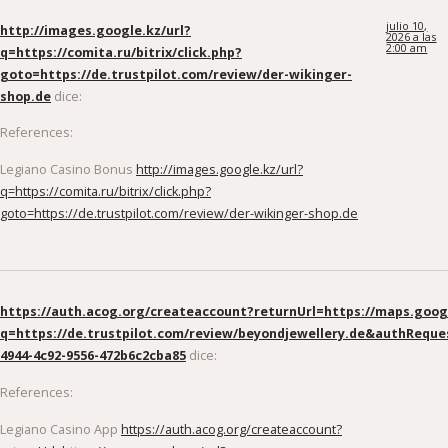
julio 10,
http://images.google.kz/url?
2026 a las
2:00 am
q=https://comita.ru/bitrix/click.php?
goto=https://de.trustpilot.com/review/der-wikinger-
shop.de
dice:
References:
Legiano Casino Bonus
http://images.google.kz/url?
q=https://comita.ru/bitrix/click.php?
goto=https://de.trustpilot.com/review/der-wikinger-shop.de
https://auth.acog.org/createaccount?returnUrl=https://maps.googl
q=https://de.trustpilot.com/review/beyondjewellery.de&authReque
4944-4c92-9556-472b6c2cba85
dice:
References:
Legiano Casino App
https://auth.acog.org/createaccount?