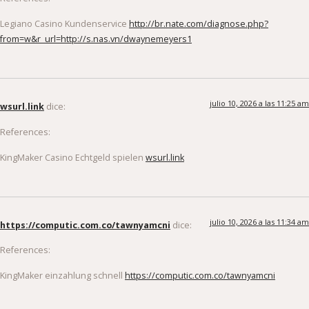
Legiano Casino Kundenservice
http://br.nate.com/diagnose.php?
from=w&r_url=http://s.nas.vn/dwaynemeyers1
julio 10, 2026 a las 11:25 am
wsurl.link
dice:
References:
KingMaker Casino Echtgeld spielen
wsurl.link
julio 10, 2026 a las 11:34 am
https://computic.com.co/tawnyamcni
dice:
References:
KingMaker einzahlung schnell
https://computic.com.co/tawnyamcni