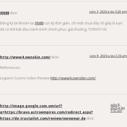
julio 3, 2026 a las 5:20 pm
XN88
dice:
Đăng ký tài khoản tại
XN88
cực kỳ đơn giản, chỉ mất chưa đầy 30 giây là bạn
đã có thể bắt đầu hành trình chinh phục giải thưởng. TONY07-03
julio 8, 2026 a las 2:26 am
http://www4.ownskin.com/
dice:
References:
Legiano Casino Video Review
http://www4.ownskin.com/
julio 8,
http://image.google.com.om/url?
2026 a las
5:32 am
q=https://bravo.astroempires.com/redirect.aspx?
https://de.trustpilot.com/review/owowear.de
dice: