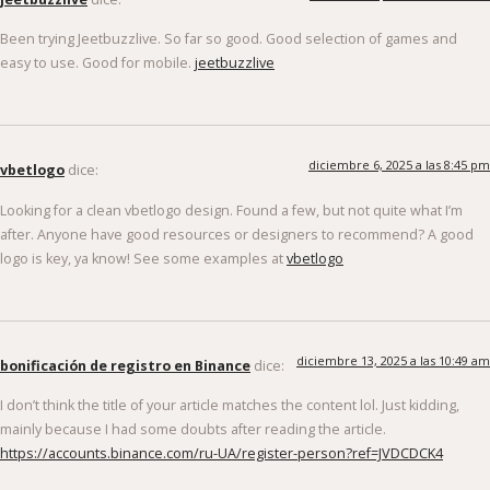
Been trying Jeetbuzzlive. So far so good. Good selection of games and
easy to use. Good for mobile.
jeetbuzzlive
diciembre 6, 2025 a las 8:45 pm
vbetlogo
dice:
Looking for a clean vbetlogo design. Found a few, but not quite what I’m
after. Anyone have good resources or designers to recommend? A good
logo is key, ya know! See some examples at
vbetlogo
diciembre 13, 2025 a las 10:49 am
bonificación de registro en Binance
dice:
I don’t think the title of your article matches the content lol. Just kidding,
mainly because I had some doubts after reading the article.
https://accounts.binance.com/ru-UA/register-person?ref=JVDCDCK4