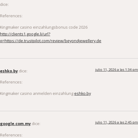
dice:
References:
Kingmaker casino einzahlungsbonus code 2026
http://clients1.google.li/url?
q=https://de.trustpilot.com/review/beyondjewellery.de
julio 11, 2026 a las 1:34 pm
eshko.by
dice:
References:
Kingmaker casino anmelden einzahlung
eshko.by
julio 11, 2026 a las 2:45 pm
google.com.my
dice:
References: