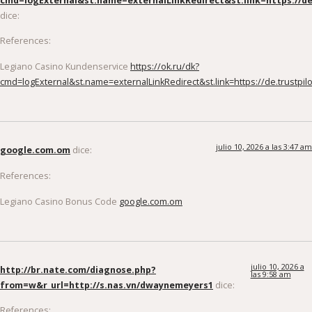
cmd=logExternal&st.name=externalLinkRedirect&st.link=https://de
dice:
References:
Legiano Casino Kundenservice
https://ok.ru/dk?
cmd=logExternal&st.name=externalLinkRedirect&st.link=https://de.trustpi
julio 10, 2026 a las 3:47 am
google.com.om
dice:
References:
Legiano Casino Bonus Code
google.com.om
julio 10, 2026 a
http://br.nate.com/diagnose.php?
las 9:58 am
from=w&r_url=http://s.nas.vn/dwaynemeyers1
dice:
References: