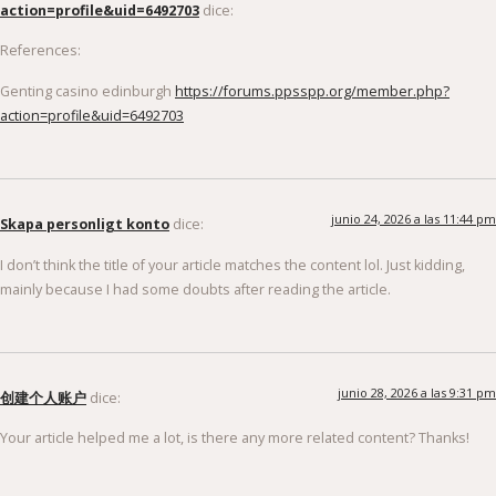
action=profile&uid=6492703
dice:
References:
Genting casino edinburgh
https://forums.ppsspp.org/member.php?
action=profile&uid=6492703
junio 24, 2026 a las 11:44 pm
Skapa personligt konto
dice:
I don’t think the title of your article matches the content lol. Just kidding,
mainly because I had some doubts after reading the article.
junio 28, 2026 a las 9:31 pm
创建个人账户
dice:
Your article helped me a lot, is there any more related content? Thanks!