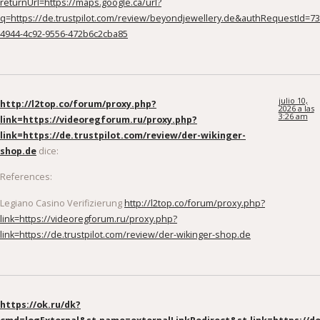
returnUrl=https://maps.google.ca/url?
q=https://de.trustpilot.com/review/beyondjewellery.de&authRequestId=7
4944-4c92-9556-472b6c2cba85
julio 10,
http://l2top.co/forum/proxy.php?
2026 a las
3:26 am
link=https://videoregforum.ru/proxy.php?
link=https://de.trustpilot.com/review/der-wikinger-
shop.de
dice:
References:
Legiano Casino Verifizierung
http://l2top.co/forum/proxy.php?
link=https://videoregforum.ru/proxy.php?
link=https://de.trustpilot.com/review/der-wikinger-shop.de
https://ok.ru/dk?