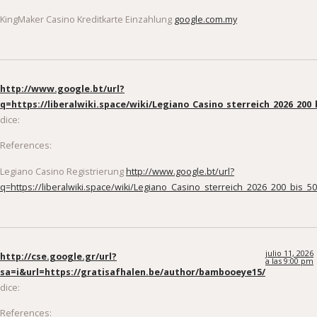
KingMaker Casino Kreditkarte Einzahlung
google.com.my
http://www.google.bt/url?
q=https://liberalwiki.space/wiki/Legiano_Casino_sterreich_2026_200_
dice:
References:
Legiano Casino Registrierung
http://www.google.bt/url?
q=https://liberalwiki.space/wiki/Legiano_Casino_sterreich_2026_200_bis_5
julio 11, 2026
http://cse.google.gr/url?
a las 9:00 pm
sa=i&url=https://gratisafhalen.be/author/bambooeye15/
dice:
References: