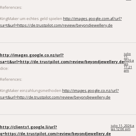
References:
KingMaker um echtes geld spielen
http://images.google.com.af/url?
sa=t&url=https://de.trustpilot.com/review/beyondjewellery.de
julio
http://images.google.co.nz/url?
11,
2026 a
sa=t&url=http://de.trustpilot.com/review/beyondjewellery.de
las
11:21
dice:
am
References:
KingMaker einzahlungsmethoden
http://images.google.co.nz/url?
sa=t&url=http://de.trustpilot.com/review/beyondjewellery.de
julio 11, 2026 a
http://clients1.google.li/url?
las 12:00 pm
q=https://de.trustpilot.com/review/beyondjewellery.de