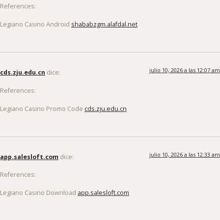
References:
Legiano Casino Android
shababzgm.alafdal.net
julio 10, 2026 a las 12:07 am
cds.zju.edu.cn
dice:
References:
Legiano Casino Promo Code
cds.zju.edu.cn
julio 10, 2026 a las 12:33 am
app.salesloft.com
dice:
References:
Legiano Casino Download
app.salesloft.com