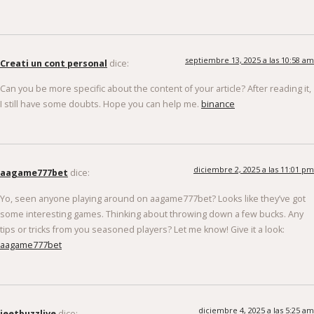
septiembre 13, 2025 a las 10:58 am
Creati un cont personal
dice:
Can you be more specific about the content of your article? After reading it,
I still have some doubts. Hope you can help me.
binance
diciembre 2, 2025 a las 11:01 pm
aagame777bet
dice:
Yo, seen anyone playing around on aagame777bet? Looks like they’ve got
some interesting games. Thinking about throwing down a few bucks. Any
tips or tricks from you seasoned players? Let me know! Give it a look:
aagame777bet
diciembre 4, 2025 a las 5:25 am
jeetbuzzlive
dice: