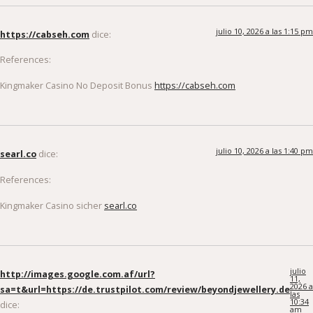
julio 10, 2026 a las 1:15 pm
https://cabseh.com
dice:
References:
Kingmaker Casino No Deposit Bonus
https://cabseh.com
julio 10, 2026 a las 1:40 pm
searl.co
dice:
References:
Kingmaker Casino sicher
searl.co
julio
http://images.google.com.af/url?
11,
2026 a
sa=t&url=https://de.trustpilot.com/review/beyondjewellery.de
las
10:34
dice:
am