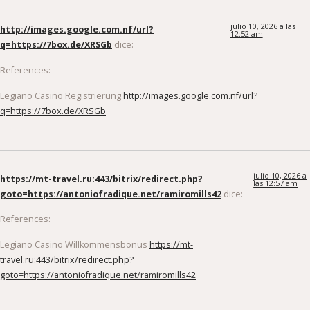
julio 10, 2026 a las
http://images.google.com.nf/url?
12:52 am
q=https://7box.de/XRSGb
dice:
References:
Legiano Casino Registrierung
http://images.google.com.nf/url?
q=https://7box.de/XRSGb
julio 10, 2026 a
https://mt-travel.ru:443/bitrix/redirect.php?
las 12:57 am
goto=https://antoniofradique.net/ramiromills42
dice:
References:
Legiano Casino Willkommensbonus
https://mt-
travel.ru:443/bitrix/redirect.php?
goto=https://antoniofradique.net/ramiromills42