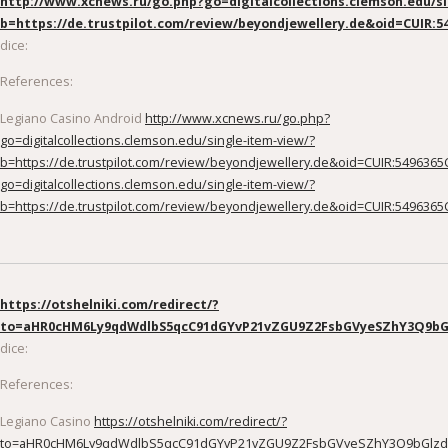
http://www.xcnews.ru/go.php?go=digitalcollections.clemson.edu/si
b=https://de.trustpilot.com/review/beyondjewellery.de&oid=CUIR:
dice:
References:
Legiano Casino Android
http://www.xcnews.ru/go.php?
go=digitalcollections.clemson.edu/single-item-view/?
b=https://de.trustpilot.com/review/beyondjewellery.de&oid=CUIR:54963
go=digitalcollections.clemson.edu/single-item-view/?
b=https://de.trustpilot.com/review/beyondjewellery.de&oid=CUIR:54963
https://otshelniki.com/redirect/?
to=aHR0cHM6Ly9qdWdlbS5qcC91dGYvP21vZGU9Z2FsbGVyeSZhY3Q9bG
dice:
References:
Legiano Casino
https://otshelniki.com/redirect/?
to=aHR0cHM6Ly9qdWdlbS5qcC91dGYvP21vZGU9Z2FsbGVyeSZhY3Q9bGlzd