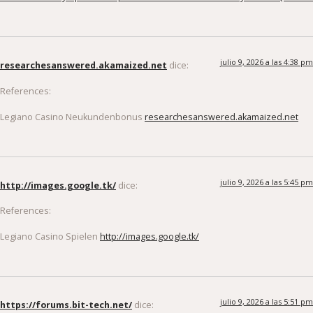
julio 9, 2026 a las 4:38 pm
researchesanswered.akamaized.net
dice:
References:
Legiano Casino Neukundenbonus
researchesanswered.akamaized.net
julio 9, 2026 a las 5:45 pm
http://images.google.tk/
dice:
References:
Legiano Casino Spielen
http://images.google.tk/
julio 9, 2026 a las 5:51 pm
https://forums.bit-tech.net/
dice: