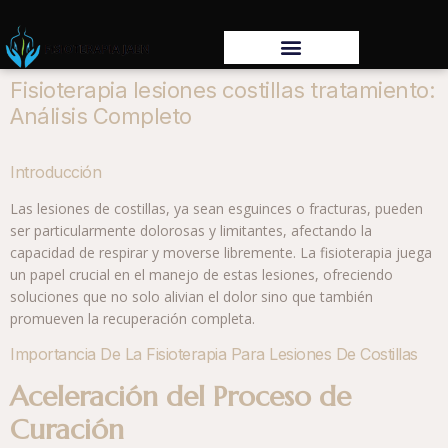
Fisioterapia lesiones costillas tratamiento:
Análisis Completo
Introducción
Las lesiones de costillas, ya sean esguinces o fracturas, pueden
ser particularmente dolorosas y limitantes, afectando la
capacidad de respirar y moverse libremente. La fisioterapia juega
un papel crucial en el manejo de estas lesiones, ofreciendo
soluciones que no solo alivian el dolor sino que también
promueven la recuperación completa.
Importancia De La Fisioterapia Para Lesiones De Costillas
Aceleración del Proceso de
Curación