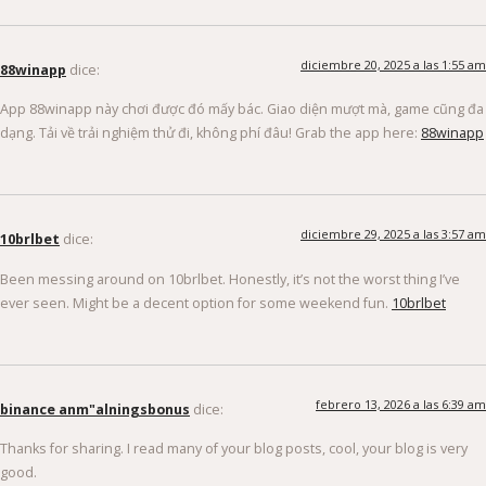
diciembre 20, 2025 a las 1:55 am
88winapp
dice:
App 88winapp này chơi được đó mấy bác. Giao diện mượt mà, game cũng đa
dạng. Tải về trải nghiệm thử đi, không phí đâu! Grab the app here:
88winapp
diciembre 29, 2025 a las 3:57 am
10brlbet
dice:
Been messing around on 10brlbet. Honestly, it’s not the worst thing I’ve
ever seen. Might be a decent option for some weekend fun.
10brlbet
febrero 13, 2026 a las 6:39 am
binance anm"alningsbonus
dice:
Thanks for sharing. I read many of your blog posts, cool, your blog is very
good.