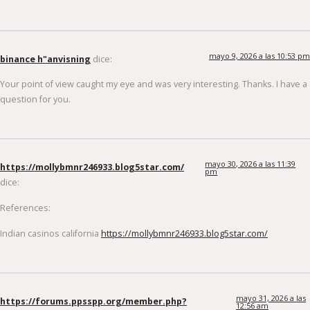
mayo 9, 2026 a las 10:53 pm
binance h"anvisning
dice:
Your point of view caught my eye and was very interesting. Thanks. I have a
question for you.
mayo 30, 2026 a las 11:39
https://mollybmnr246933.blog5star.com/
pm
dice:
References:
Indian casinos california
https://mollybmnr246933.blog5star.com/
mayo 31, 2026 a las
https://forums.ppsspp.org/member.php?
12:56 am