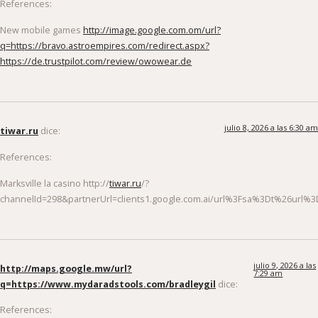
References:
New mobile games
http://image.google.com.om/url?
q=https://bravo.astroempires.com/redirect.aspx?
https://de.trustpilot.com/review/owowear.de
julio 8, 2026 a las 6:30 am
tiwar.ru
dice:
References:
Marksville la casino http://
tiwar.ru
/?
channelId=298&partnerUrl=clients1.google.com.ai/url%3Fsa%3Dt%26url%3
julio 9, 2026 a las
http://maps.google.mw/url?
7:29 am
q=https://www.mydaradstools.com/bradleygil
dice:
References: