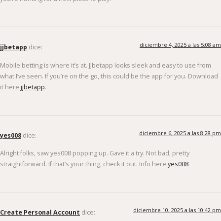
diciembre 4, 2025 a las 5:08 am
jjbetapp
dice:
Mobile betting is where it’s at. JJbetapp looks sleek and easy to use from
what I’ve seen. If you’re on the go, this could be the app for you. Download
it here
jjbetapp
.
diciembre 6, 2025 a las 8:28 pm
yes008
dice:
Alright folks, saw yes008 popping up. Gave it a try. Not bad, pretty
straightforward. If that’s your thing, check it out. Info here
yes008
diciembre 10, 2025 a las 10:42 pm
Create Personal Account
dice: