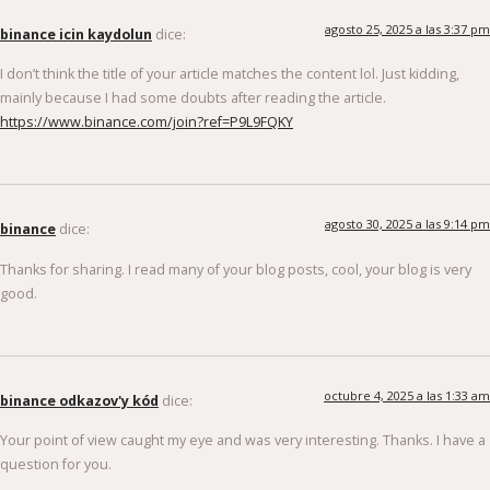
agosto 25, 2025 a las 3:37 pm
binance icin kaydolun
dice:
I don’t think the title of your article matches the content lol. Just kidding,
mainly because I had some doubts after reading the article.
https://www.binance.com/join?ref=P9L9FQKY
agosto 30, 2025 a las 9:14 pm
binance
dice:
Thanks for sharing. I read many of your blog posts, cool, your blog is very
good.
octubre 4, 2025 a las 1:33 am
binance odkazov'y kód
dice:
Your point of view caught my eye and was very interesting. Thanks. I have a
question for you.