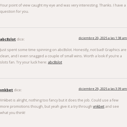
Your point of view caught my eye and was very interesting. Thanks. I have a
question for you.
diciembre 20, 2025 a las 1:38 am
abc8slot
dice:
Just spent some time spinning on abc8slot. Honestly, not bad! Graphics are
clean, and I even snagged a couple of small wins. Worth a look if you’re a
slots fan. Try your luck here:
abc8slot
diciembre 29, 2025 a las 3:39 am
vnkbet
dice:
Vnkbet is alright, nothing too fancy but it does the job. Could use a few
more promotions though, but yeah give it a try through
vnkbet
and see
what you think!