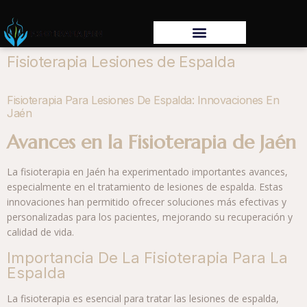
Fisioterapia Lesiones de Espalda
Fisioterapia Para Lesiones De Espalda: Innovaciones En
Jaén
Avances en la Fisioterapia de Jaén
La fisioterapia en Jaén ha experimentado importantes avances,
especialmente en el tratamiento de lesiones de espalda. Estas
innovaciones han permitido ofrecer soluciones más efectivas y
personalizadas para los pacientes, mejorando su recuperación y
calidad de vida.
Importancia De La Fisioterapia Para La
Espalda
La fisioterapia es esencial para tratar las lesiones de espalda,