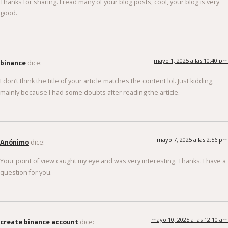
Thanks for sharing. I read many of your blog posts, cool, your blog is very
good.
mayo 1, 2025 a las 10:40 pm
binance
dice:
I don’t think the title of your article matches the content lol. Just kidding,
mainly because I had some doubts after reading the article.
mayo 7, 2025 a las 2:56 pm
Anónimo
dice:
Your point of view caught my eye and was very interesting. Thanks. I have a
question for you.
mayo 10, 2025 a las 12:10 am
create binance account
dice: