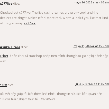
mayo 16, 2026 a las 4:05 am
x777live
dice:
Checked out x777live. The live casino games are pretty cool, and the
dealers are alright. Makes it feel more real. Worth a look if you like that kind
of thing anyway.
x777live
mayo 31, 2026 a las 1:25 pm
Asuka Kirara
dice:
F8bet
là sân chơi cá cược hợp pháp nên mình không bao giờ sợ bị đánh sập
web.
julio 2, 2026 a las 11:07 am
188v
dice:
Bài viết này giúp tôi biết thêm khá nhiều thông tin hữu ích liên quan đến
188v và trải nghiệm thực tế. TONY06-29