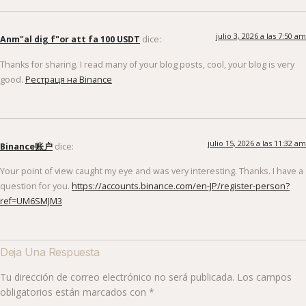
julio 3, 2026 a las 7:50 am
Anm"al dig f"or att fa 100 USDT
dice:
Thanks for sharing. I read many of your blog posts, cool, your blog is very
good.
Рестраця на Binance
julio 15, 2026 a las 11:32 am
Binance账户
dice:
Your point of view caught my eye and was very interesting. Thanks. I have a
question for you.
https://accounts.binance.com/en-JP/register-person?
ref=UM6SMJM3
Deja Una Respuesta
Tu dirección de correo electrónico no será publicada.
Los campos
obligatorios están marcados con
*