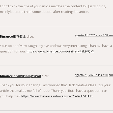
I don’t think the title of your article matches the content lol. Just kidding,
mainly because I had some doubts after reading the article.
agosto 21, 2025 a las 4:38 am
Binance推荐奖金
dice:
Your point of view caught my eye and was very interesting. Thanks. I have a
question for you.
https://www.binance.com/join?ref=P9L9FQKY
agosto 21, 2025 a las 7:38 pm
binance h"anvisningskod
dice:
Thank you for your sharing. I am worried that I lack creative ideas. It is your
article that makes me full of hope. Thank you. But, I have a question, can
you help me?
https://www.binance.info/register?ref=IJFGOAID