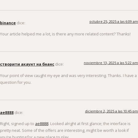
octubre 25, 2025 a las 6:09 am
binance
dice:
Your article helped me a lot, is there any more related content? Thanks!
noviembre 13, 2025 a las 5:22 pm
створити акаунт на бнанс
dice:
Your point of view caught my eye and was very interesting. Thanks. I have a
question for you.
diciembre 2, 2025 a las 10:45 pm
ae8888
dice:
Right, signed up to
ae8888
. Looked alright at first glance; the interface is
pretty neat. Some of the offers are interesting, might be worth a look if
you’re hunting for a new place to play.