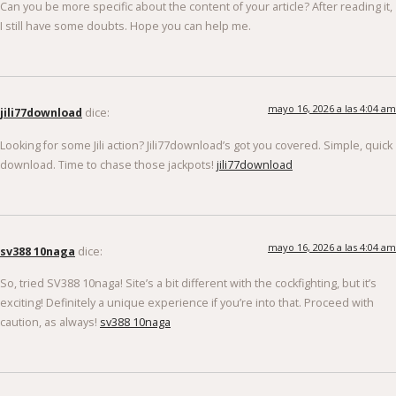
Can you be more specific about the content of your article? After reading it,
I still have some doubts. Hope you can help me.
mayo 16, 2026 a las 4:04 am
jili77download
dice:
Looking for some Jili action? Jili77download’s got you covered. Simple, quick
download. Time to chase those jackpots!
jili77download
mayo 16, 2026 a las 4:04 am
sv388 10naga
dice:
So, tried SV388 10naga! Site’s a bit different with the cockfighting, but it’s
exciting! Definitely a unique experience if you’re into that. Proceed with
caution, as always!
sv388 10naga