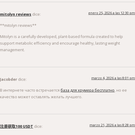
enero 25, 2026 a las 12:30 pm
mitolyn reviews
dice:
**mitolyn reviews**
Mitolyn is a carefully developed, plant-based formula created to help
support metabolic efficiency and encourage healthy, lasting weight
management.
marzo 4, 2026 a las 8:01 pm
Jacobder
dice:
В интернете часто встречается
база для хрумера бесплатно
, но ее
качество может оставлять желать лучшего.
marzo 21, 2026 a las 8:28 pm
注册获取100 USDT
dice: