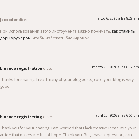
marzo 6, 2026 a las 8:28 am
Jacobder
dice:
При использовании этого инструмента важно понимать,
как спамить
доры хрумером
, чтобы избежать блокировок.
marzo 29, 2026 a las 6:32 pm
binance registration
dice:
Thanks for sharing. I read many of your blog posts, cool, your blog is very
good.
abril 20, 2026 a las 6:55 pm
binance registrering
dice:
Thank you for your sharing. I am worried that I lack creative ideas. It is your
article that makes me full of hope. Thank you. But, I have a question, can