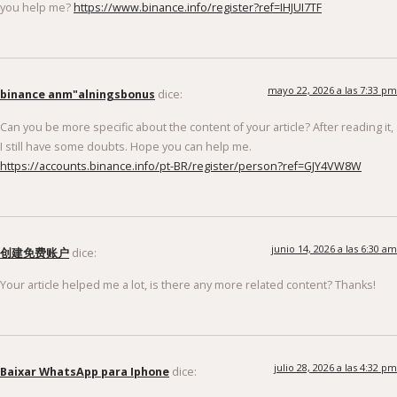
you help me?
https://www.binance.info/register?ref=IHJUI7TF
mayo 22, 2026 a las 7:33 pm
binance anm"alningsbonus
dice:
Can you be more specific about the content of your article? After reading it,
I still have some doubts. Hope you can help me.
https://accounts.binance.info/pt-BR/register/person?ref=GJY4VW8W
junio 14, 2026 a las 6:30 am
创建免费账户
dice:
Your article helped me a lot, is there any more related content? Thanks!
julio 28, 2026 a las 4:32 pm
Baixar WhatsApp para Iphone
dice: