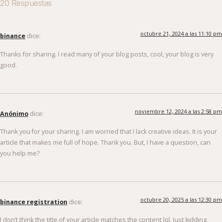
20 Respuestas
octubre 21, 2024 a las 11:10 pm
binance
dice:
Thanks for sharing. I read many of your blog posts, cool, your blog is very
good.
noviembre 12, 2024 a las 2:58 pm
Anónimo
dice:
Thank you for your sharing. I am worried that I lack creative ideas. It is your
article that makes me full of hope. Thank you. But, I have a question, can
you help me?
octubre 20, 2025 a las 12:30 pm
binance registration
dice:
I don’t think the title of your article matches the content lol. Just kidding,