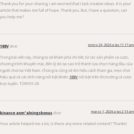
Thank you for your sharing. I am worried that I lack creative ideas. It is your
article that makes me full of hope. Thank you. But, I have a question, can
you help me?
enero 26, 2026 a las 11:17 am
188V
dice:
Trong bài viết này, chúng ta sẽ khám phá chi tiết, từ các sản phẩm cá cược,
chương trình khuyến mãi, đến lý do tại sao trở thành lựa chọn hàng đầu của
người chơi tại Việt Nam. Chúng ta cũng sẽ tìm hiểu cách tham gia, mẹo chơi
hiệu quả và các tính năng nổi bật khiến
188V
nổi bật trên thị trường cá cược
trực tuyến. TONY01-26
marzo 1, 2026 a las 2:13 am
binance anm"alningsbonus
dice:
Your article helped me a lot, is there any more related content? Thanks!