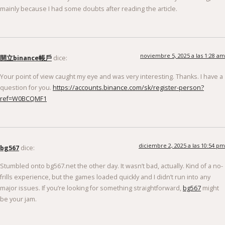
mainly because I had some doubts after reading the article.
noviembre 5, 2025 a las 1:28 am
開立binance帳戶
dice:
Your point of view caught my eye and was very interesting. Thanks. I have a
question for you.
https://accounts.binance.com/sk/register-person?
ref=W0BCQMF1
diciembre 2, 2025 a las 10:54 pm
bg567
dice:
Stumbled onto bg567.net the other day. It wasn’t bad, actually. Kind of a no-
frills experience, but the games loaded quickly and I didn’t run into any
major issues. If you’re looking for something straightforward,
bg567
might
be your jam.