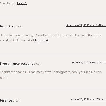
Check it out
fun605
.
diciembre 29, 2025 a las 3:49 am
bsportlat
dice:
Bsportlat – gave ‘em a go. Good variety of sports to bet on, and the odds
are alright. Not bad at all.
bsportlat
enero 3, 2026 a las 3:13 pm
free binance account
dice:
Thanks for sharing. I read many of your blog posts, cool, your blog is very
good.
enero 20, 2026 a las 7:34 am
binance
dice: