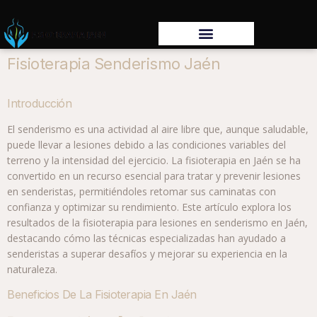
Fisioterapia Senderismo Jaén
Introducción
El senderismo es una actividad al aire libre que, aunque saludable,
puede llevar a lesiones debido a las condiciones variables del
terreno y la intensidad del ejercicio. La fisioterapia en Jaén se ha
convertido en un recurso esencial para tratar y prevenir lesiones
en senderistas, permitiéndoles retomar sus caminatas con
confianza y optimizar su rendimiento. Este artículo explora los
resultados de la fisioterapia para lesiones en senderismo en Jaén,
destacando cómo las técnicas especializadas han ayudado a
senderistas a superar desafíos y mejorar su experiencia en la
naturaleza.
Beneficios De La Fisioterapia En Jaén