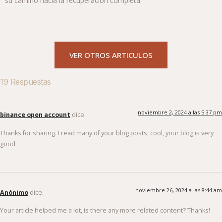
su camino hacia la recuperación completa.
VER OTROS ARTICULOS
19 Respuestas
noviembre 2, 2024 a las 5:37 pm
binance open account
dice:
Thanks for sharing. I read many of your blog posts, cool, your blog is very
good.
noviembre 26, 2024 a las 8:44 am
Anónimo
dice:
Your article helped me a lot, is there any more related content? Thanks!