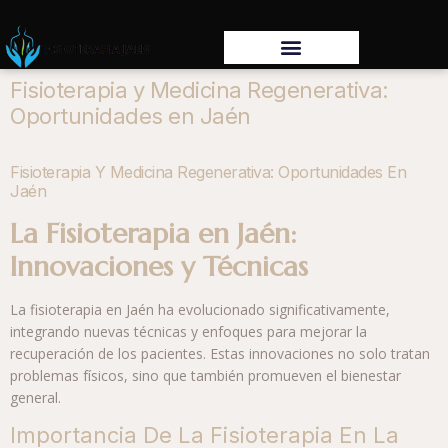
Fisioterapia y Medicina Regenerativa:
Oportunidades en Jaén
Fisioterapia Y Medicina Regenerativa: Oportunidades En
Jaén
La Fisioterapia en Jaén:
Innovaciones y Técnicas
La fisioterapia en Jaén ha evolucionado significativamente,
integrando nuevas técnicas y enfoques para mejorar la
recuperación de los pacientes. Estas innovaciones no solo tratan
problemas físicos, sino que también promueven el bienestar
general.
Importancia De La Fisioterapia En La