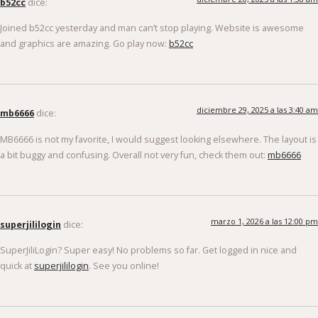
b52cc
dice:
Joined b52cc yesterday and man can’t stop playing. Website is awesome
and graphics are amazing. Go play now:
b52cc
diciembre 29, 2025 a las 3:40 am
mb6666
dice:
MB6666 is not my favorite, I would suggest looking elsewhere. The layout is
a bit buggy and confusing. Overall not very fun, check them out:
mb6666
marzo 1, 2026 a las 12:00 pm
superjililogin
dice:
SuperJiliLogin? Super easy! No problems so far. Get logged in nice and
quick at
superjililogin
. See you online!