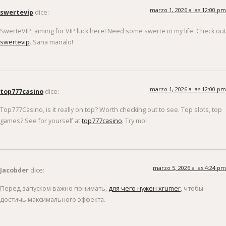
marzo 1, 2026 a las 12:00 pm
swertevip
dice:
SwerteVIP, aiming for VIP luck here! Need some swerte in my life. Check out
swertevip
. Sana manalo!
marzo 1, 2026 a las 12:00 pm
top777casino
dice:
Top777Casino, is it really on top? Worth checking out to see. Top slots, top
games? See for yourself at
top777casino
. Try mo!
marzo 5, 2026 a las 4:24 pm
Jacobder
dice:
Перед запуском важно понимать,
для чего нужен xrumer
, чтобы
достичь максимального эффекта.