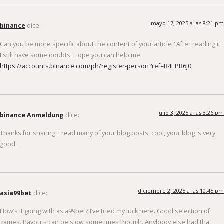
mayo 17, 2025 a las 8:21 pm
binance
dice:
Can you be more specific about the content of your article? After reading it,
I still have some doubts. Hope you can help me.
https://accounts.binance.com/ph/register-person?ref=B4EPR6J0
julio 3, 2025 a las 3:26 pm
binance Anmeldung
dice:
Thanks for sharing. I read many of your blog posts, cool, your blog is very
good.
diciembre 2, 2025 a las 10:45 pm
asia99bet
dice:
How’s it going with asia99bet? I’ve tried my luck here. Good selection of
games. Payouts can be slow sometimes though. Anybody else had that