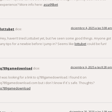
experience? More info here:
asia99bet
diciembre 4, 2025 a las 5:08 am
lottubet
dice:
Hey, haven’t tried Lottubet yet, but I’ve seen some good things. Anyone got
any tips for a newbie before I jump in? Seems like
lottubet
could be fun!
diciembre 6, 2025 a las 8:28 pm
q789gamedownload
dice:
I was looking for a link to q789gamedownload. I found it on
q789gamedownload.com but i don´t know if it´s safe. Thoughts?
q789gamedownload
diciembre 20, 2025 a las 1:38 am