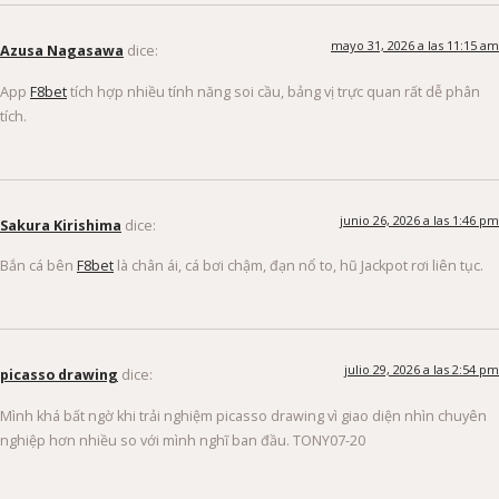
mayo 31, 2026 a las 11:15 am
Azusa Nagasawa
dice:
App
F8bet
tích hợp nhiều tính năng soi cầu, bảng vị trực quan rất dễ phân
tích.
junio 26, 2026 a las 1:46 pm
Sakura Kirishima
dice:
Bắn cá bên
F8bet
là chân ái, cá bơi chậm, đạn nổ to, hũ Jackpot rơi liên tục.
julio 29, 2026 a las 2:54 pm
picasso drawing
dice:
Mình khá bất ngờ khi trải nghiệm picasso drawing vì giao diện nhìn chuyên
nghiệp hơn nhiều so với mình nghĩ ban đầu. TONY07-20