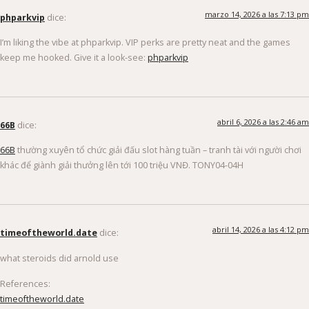
marzo 14, 2026 a las 7:13 pm
phparkvip
dice:
I’m liking the vibe at phparkvip. VIP perks are pretty neat and the games
keep me hooked. Give it a look-see:
phparkvip
abril 6, 2026 a las 2:46 am
66B
dice:
66B
thường xuyên tổ chức giải đấu slot hàng tuần – tranh tài với người chơi
khác để giành giải thưởng lên tới 100 triệu VNĐ. TONY04-04H
abril 14, 2026 a las 4:12 pm
timeoftheworld.date
dice:
what steroids did arnold use
References:
timeoftheworld.date