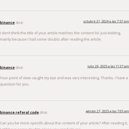
octubre 21, 2024 a las 7:57 pm
binance
dice:
I don’t think the title of your article matches the content lol. Just kidding,
mainly because I had some doubts after reading the article.
julio 26, 2025 a las 11:37 am
binance
dice:
Your point of view caught my eye and was very interesting. Thanks. I have a
question for you.
agosto 27, 2025 a las 7:03 am
binance referal code
dice:
Can you be more specific about the content of your article? After reading it,