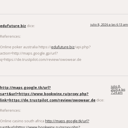
julio 8, 2026 a las 6:13 am
edufuture.biz
dice:
References:
Online poker australia https://
edufuture.biz
/api.php?
action=http://maps.google.gp/url?
q=https://de.trustpilot.com/review/owowear.de
julio 8,
http://maps.google.tk/url?
2026 a las
7:24 am
sa=t&url=https://www.bookwinx.ru/proxy.php?
link=https://de.trustpilot.com/review/owowear.de
dice:
References:
Online casino south africa
http://maps.google.tk/url?
sa=t&url=https://www.bookwinx.ru/proxy.php?