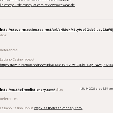
link=https://de.trustpilot.com/review/owowear.de
http://stove.ru/action.redirect/url/aHR0cHM6Ly9zcGQubGluay92a
dice:
References:
Legiano Casino Jackpot
http://stove.ru/action.redirect/url/aHR0cHM6Ly9zcGQubGluay92aW5jZW
julio 9, 2026 a las 2:58 am
http://es.thefreedictionary.com/
dice:
References:
Legiano Casino Bonus
http://es.thefreedictionary.com/