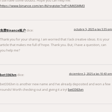
I still have some doubts. Hope you can help me.
https://www.binance.com/en-IN/register?ref=UM6SMJM3
octubre 5, 2025 a las 5:35 pm
免费Binance账户
dice:
Thank you for your sharing. I am worried that I lack creative ideas. It is your
article that makes me full of hope. Thank you. But, I have a question, can
you help me?
diciembre 2, 2025 a las 10:43 pm
bet3363vn
dice:
bet3363vn is another new name and I’ve already deposited and won a few
rounds! Worth checking out and giving it a try!
bet3363vn