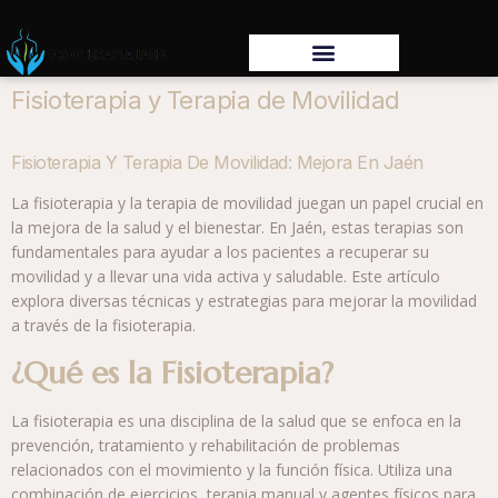
Fisioterapia y Terapia de Movilidad
Fisioterapia Y Terapia De Movilidad: Mejora En Jaén
La fisioterapia y la terapia de movilidad juegan un papel crucial en
la mejora de la salud y el bienestar. En Jaén, estas terapias son
fundamentales para ayudar a los pacientes a recuperar su
movilidad y a llevar una vida activa y saludable. Este artículo
explora diversas técnicas y estrategias para mejorar la movilidad
a través de la fisioterapia.
¿Qué es la Fisioterapia?
La fisioterapia es una disciplina de la salud que se enfoca en la
prevención, tratamiento y rehabilitación de problemas
relacionados con el movimiento y la función física. Utiliza una
combinación de ejercicios, terapia manual y agentes físicos para