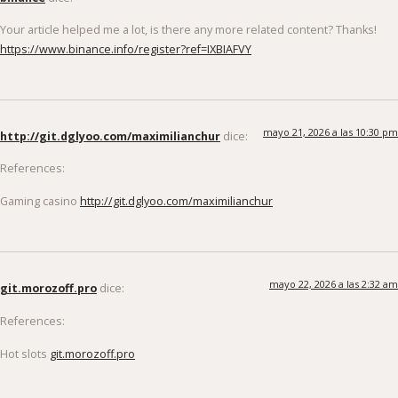
Your article helped me a lot, is there any more related content? Thanks!
https://www.binance.info/register?ref=IXBIAFVY
mayo 21, 2026 a las 10:30 pm
http://git.dglyoo.com/maximilianchur
dice:
References:
Gaming casino
http://git.dglyoo.com/maximilianchur
mayo 22, 2026 a las 2:32 am
git.morozoff.pro
dice:
References:
Hot slots
git.morozoff.pro