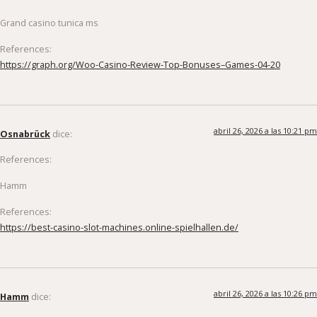
Grand casino tunica ms
References:
https://graph.org/Woo-Casino-Review-Top-Bonuses–Games-04-20
abril 26, 2026 a las 10:21 pm
Osnabrück
dice:
References:
Hamm
References:
https://best-casino-slot-machines.online-spielhallen.de/
abril 26, 2026 a las 10:26 pm
Hamm
dice: