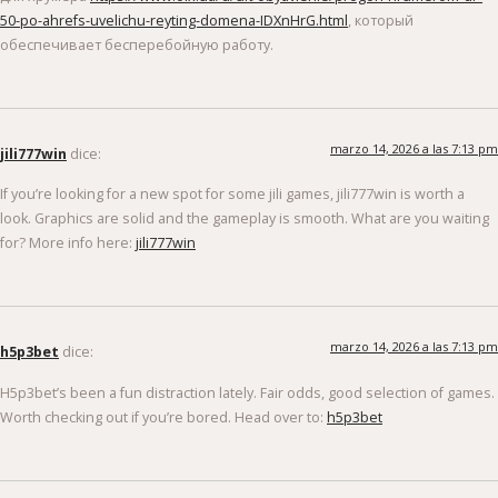
50-po-ahrefs-uvelichu-reyting-domena-IDXnHrG.html
, который
обеспечивает бесперебойную работу.
marzo 14, 2026 a las 7:13 pm
jili777win
dice:
If you’re looking for a new spot for some jili games, jili777win is worth a
look. Graphics are solid and the gameplay is smooth. What are you waiting
for? More info here:
jili777win
marzo 14, 2026 a las 7:13 pm
h5p3bet
dice:
H5p3bet’s been a fun distraction lately. Fair odds, good selection of games.
Worth checking out if you’re bored. Head over to:
h5p3bet