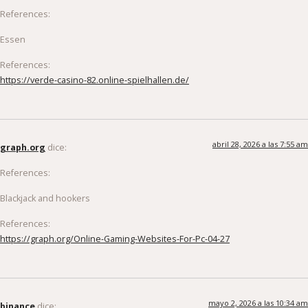
References:
Essen
References:
https://verde-casino-82.online-spielhallen.de/
abril 28, 2026 a las 7:55 am
graph.org
dice:
References:
Blackjack and hookers
References:
https://graph.org/Online-Gaming-Websites-For-Pc-04-27
mayo 2, 2026 a las 10:34 am
binance
dice: