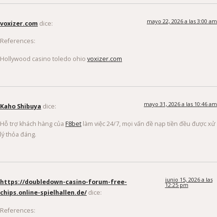
mayo 22, 2026 a las 3:00 am
voxizer.com
dice:
References:
Hollywood casino toledo ohio
voxizer.com
mayo 31, 2026 a las 10:46 am
Kaho Shibuya
dice:
Hỗ trợ khách hàng của
F8bet
làm việc 24/7, mọi vấn đề nạp tiền đều được xử
lý thỏa đáng.
junio 15, 2026 a las
https://doubledown-casino-forum-free-
12:25 pm
chips.online-spielhallen.de/
dice:
References: