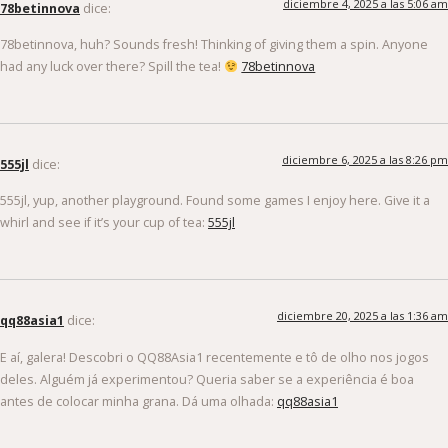
diciembre 4, 2025 a las 5:06 am
78betinnova
dice:
78betinnova, huh? Sounds fresh! Thinking of giving them a spin. Anyone
had any luck over there? Spill the tea!
78betinnova
diciembre 6, 2025 a las 8:26 pm
555jl
dice:
555jl, yup, another playground. Found some games I enjoy here. Give it a
whirl and see if it’s your cup of tea:
555jl
diciembre 20, 2025 a las 1:36 am
qq88asia1
dice:
E aí, galera! Descobri o QQ88Asia1 recentemente e tô de olho nos jogos
deles. Alguém já experimentou? Queria saber se a experiência é boa
antes de colocar minha grana. Dá uma olhada:
qq88asia1