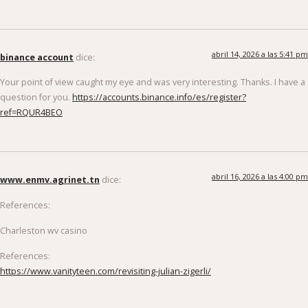
abril 14, 2026 a las 5:41 pm
binance account
dice:
Your point of view caught my eye and was very interesting. Thanks. I have a
question for you.
https://accounts.binance.info/es/register?
ref=RQUR4BEO
abril 16, 2026 a las 4:00 pm
www.enmv.agrinet.tn
dice:
References:
Charleston wv casino
References:
https://www.vanityteen.com/revisiting-julian-zigerli/