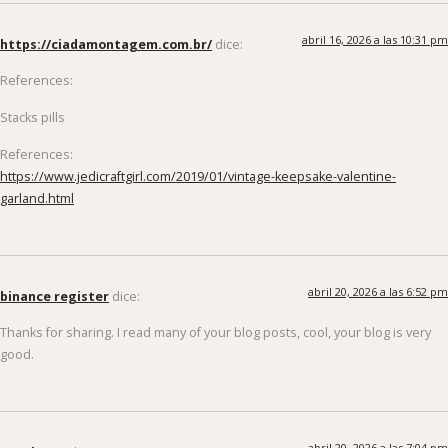
abril 16, 2026 a las 10:31 pm
https://ciadamontagem.com.br/
dice:
References:
Stacks pills
References:
https://www.jedicraftgirl.com/2019/01/vintage-keepsake-valentine-
garland.html
abril 20, 2026 a las 6:52 pm
binance register
dice:
Thanks for sharing. I read many of your blog posts, cool, your blog is very
good.
abril 20, 2026 a las 7:04 pm