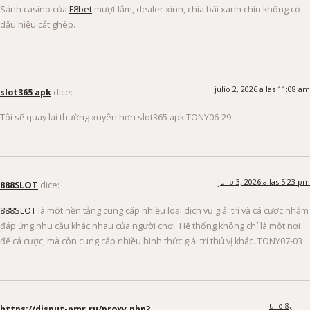
Sảnh casino của
F8bet
mượt lắm, dealer xinh, chia bài xanh chín không có
dấu hiệu cắt ghép.
julio 2, 2026 a las 11:08 am
slot365 apk
dice:
Tôi sẽ quay lại thường xuyên hơn slot365 apk TONY06-29
julio 3, 2026 a las 5:23 pm
888SLOT
dice:
888SLOT
là một nền tảng cung cấp nhiều loại dịch vụ giải trí và cá cược nhằm
đáp ứng nhu cầu khác nhau của người chơi. Hệ thống không chỉ là một nơi
để cá cược, mà còn cung cấp nhiều hình thức giải trí thú vị khác. TONY07-03
julio 8,
https://disput-pmr.ru/proxy.php?