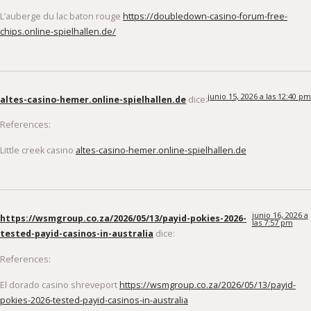
L’auberge du lac baton rouge
https://doubledown-casino-forum-free-
chips.online-spielhallen.de/
junio 15, 2026 a las 12:40 pm
altes-casino-hemer.online-spielhallen.de
dice:
References:
Little creek casino
altes-casino-hemer.online-spielhallen.de
junio 16, 2026 a
https://wsmgroup.co.za/2026/05/13/payid-pokies-2026-
las 7:57 pm
tested-payid-casinos-in-australia
dice:
References:
El dorado casino shreveport
https://wsmgroup.co.za/2026/05/13/payid-
pokies-2026-tested-payid-casinos-in-australia