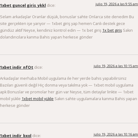
julio 19, 2026 a las 9:55 am
1xbet guncel giris_ykkl
dice:
Selam arkadaşlar Oranlar düşük, bonuslar sahte Onlarca site denedim Bu
site gerçekten işe yarıyor — 1xbet giriş yap hemen Canlı destek gece
gündüz aktif Neyse, kendiniz kontrol edin — 1x bet giriş
1x bet giriş
Sakın
dolandırıcılara kanma Bahis yapan herkese gönder
julio 19, 2026 a las 10:15 am
1xbet indir_nfOt
dice:
Arkadaşlar merhaba Mobil uygulama ile her yerde bahis yapabilirsiniz
Bazıları güvenli değil Hiç donma veya takılma yok — 1xbet mobil uygulama
apk Bonuslar ve promolar her gün var Neyse, tüm detaylar linkte — 1xbet
mobil yükle
1xbet mobil yükle
Sakın sahte uygulamalara kanma Bahis yapan
herkese gönder
julio 19, 2026 a las 10:16 am
1xbet indir_bxol
dice: