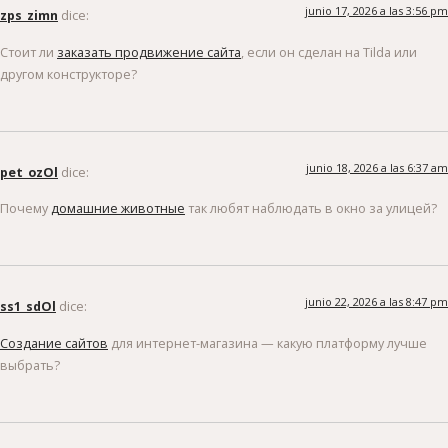
junio 17, 2026 a las 3:56 pm
zps_zimn
dice:
Стоит ли
заказать продвижение сайта
, если он сделан на Tilda или
другом конструкторе?
junio 18, 2026 a las 6:37 am
pet_ozOl
dice:
Почему
домашние животные
так любят наблюдать в окно за улицей?
junio 22, 2026 a las 8:47 pm
ss1_sdOl
dice:
Создание сайтов
для интернет-магазина — какую платформу лучше
выбрать?