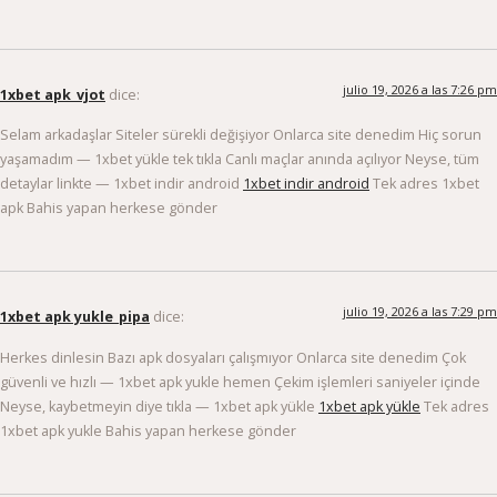
julio 19, 2026 a las 7:26 pm
1xbet apk_vjot
dice:
Selam arkadaşlar Siteler sürekli değişiyor Onlarca site denedim Hiç sorun
yaşamadım — 1xbet yükle tek tıkla Canlı maçlar anında açılıyor Neyse, tüm
detaylar linkte — 1xbet indir android
1xbet indir android
Tek adres 1xbet
apk Bahis yapan herkese gönder
julio 19, 2026 a las 7:29 pm
1xbet apk yukle_pipa
dice:
Herkes dinlesin Bazı apk dosyaları çalışmıyor Onlarca site denedim Çok
güvenli ve hızlı — 1xbet apk yukle hemen Çekim işlemleri saniyeler içinde
Neyse, kaybetmeyin diye tıkla — 1xbet apk yükle
1xbet apk yükle
Tek adres
1xbet apk yukle Bahis yapan herkese gönder