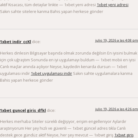
aktif Kısacası, tüm detaylar linkte — 1xbet yeni adresi
1xbet yeni adresi
Sakın sahte sitelere kanma Bahis yapan herkese gönder
julio 19, 2026 a las 4:08 pm
1xbet indir_ccKl
dice:
Herkes dinlesin Bilgisayar başında olmak zorunda değilsin En iyisini bulmak
için çok uğraştım Sonunda en iyi uygulamayı buldum — 1xbet mobii en iyisi
Canlı maçlar anında açılıyor Neyse, kaydedin kenarda dursun — 1xbet
uygulaması indir
1xbet uygulaması indir
Sakın sahte uygulamalara kanma
Bahis yapan herkese gönder
julio 19, 2026 a las 4:26 pm
1xbet guncel giris_dfkl
dice:
Herkes merhaba Siteler sürekli değişiyor, erişim engelleniyor Aylardır
araştırıyorum Her şey hızlı ve güvenli — 1xbet güncel adres tıkla Canlı
destek gece gündüz aktif Neyse, her şey mevcut — 1xbwt giriş
1xbwt giriş