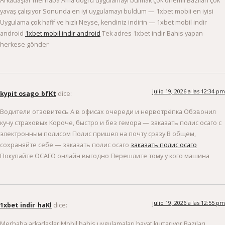
Arkadaşlar merhaba Ama doğru uygulamayı bulmak çok önemli Bazıları çok
yavaş çalışıyor Sonunda en iyi uygulamayı buldum — 1xbet mobii en iyisi
Uygulama çok hafif ve hızlı Neyse, kendiniz indirin — 1xbet mobil indir
android
1xbet mobil indir android
Tek adres 1xbet indir Bahis yapan
herkese gönder
julio 19, 2026 a las 12:34 pm
kypit osago_bfKt
dice:
Водители отзовитесь А в офисах очереди и нервотрёпка Обзвонил
кучу страховых Короче, быстро и без гемора — заказать полис осаго с
электронным полисом Полис пришел на почту сразу В общем,
сохраняйте себе — заказать полис осаго
заказать полис осаго
Покупайте ОСАГО онлайн выгодно Перешлите тому у кого машина
julio 19, 2026 a las 12:55 pm
1xbet indir_haKl
dice:
Merhaba arkadaşlar Mobil bahis uygulamaları hayat kurtarıyor Bazıları