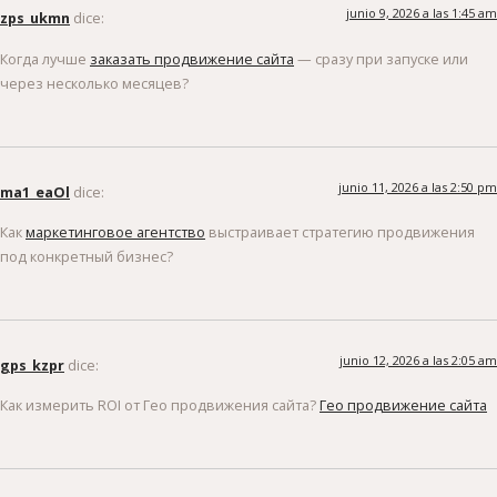
junio 9, 2026 a las 1:45 am
zps_ukmn
dice:
Когда лучше
заказать продвижение сайта
— сразу при запуске или
через несколько месяцев?
junio 11, 2026 a las 2:50 pm
ma1_eaOl
dice:
Как
маркетинговое агентство
выстраивает стратегию продвижения
под конкретный бизнес?
junio 12, 2026 a las 2:05 am
gps_kzpr
dice:
Как измерить ROI от Гео продвижения сайта?
Гео продвижение сайта