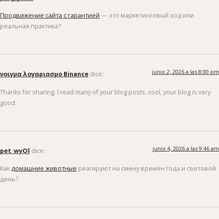
Продвижение сайта с гарантией
— это маркетинговый ход или
реальная практика?
junio 2, 2026 a las 8:00 pm
νοιγμα λογαριασμο Binance
dice:
Thanks for sharing. I read many of your blog posts, cool, your blog is very
good.
junio 4, 2026 a las 9:46 am
pet_wyOl
dice:
Как
домашние животные
реагируют на смену времён года и световой
день?