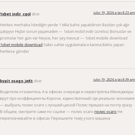
julio 19, 2026 a las 8:23 am
1xbet indir_cqol
dice:
Herkes merhaba İstediğin yerde 1 tıkla bahis yapabilirsin Bazıları çok ağır
çalışıyor Hiçbir sorun yaşamadım — 1xbet mobil indir ücretsiz Bonuslar ve
promolar her gün var Neyse, her şey mevcut — 1xbet mobile download
1xbet mobile download
Sakın sahte uygulamalara kanma Bahis yapan
herkese gönder
julio 19, 2026 a las 8:39 am
kypit osago_jeKt
dice:
Водители отзовитесь А в офисах очереди и нервотрёпка Менеджеры
врут про коэффициенты Короче, единственный где реально экономия
— выбрать полис осаго с лучшей ценой Полис пришел на почту сразу
В общем, смотрите сами по ссылке — полис осаго
полис осаго
Не
переплачивайте в офисах Перешлите тому у кого машина