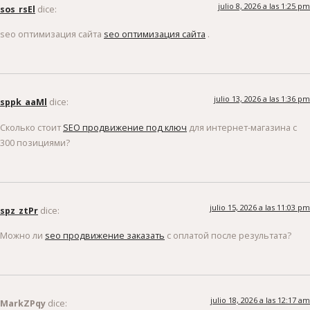
julio 8, 2026 a las 1:25 pm
sos_rsEl
dice:
seo оптимизация сайта
seo оптимизация сайта
.
julio 13, 2026 a las 1:36 pm
sppk_aaMl
dice:
Сколько стоит
SEO продвижение под ключ
для интернет-магазина с
300 позициями?
julio 15, 2026 a las 11:03 pm
spz_ztPr
dice:
Можно ли
seo продвижение заказать
с оплатой после результата?
julio 18, 2026 a las 12:17 am
MarkZPqy
dice: