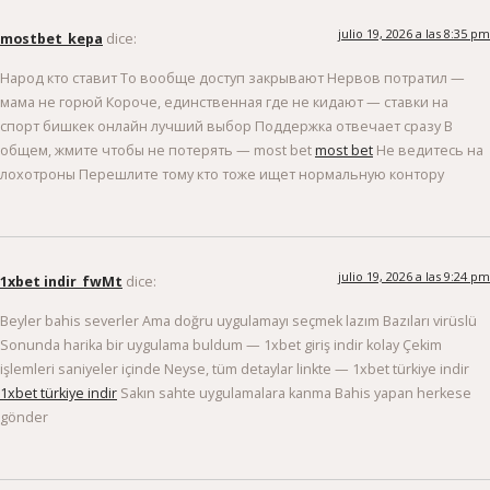
julio 19, 2026 a las 8:35 pm
mostbet_kepa
dice:
Народ кто ставит То вообще доступ закрывают Нервов потратил —
мама не горюй Короче, единственная где не кидают — ставки на
спорт бишкек онлайн лучший выбор Поддержка отвечает сразу В
общем, жмите чтобы не потерять — most bet
most bet
Не ведитесь на
лохотроны Перешлите тому кто тоже ищет нормальную контору
julio 19, 2026 a las 9:24 pm
1xbet indir_fwMt
dice:
Beyler bahis severler Ama doğru uygulamayı seçmek lazım Bazıları virüslü
Sonunda harika bir uygulama buldum — 1xbet giriş indir kolay Çekim
işlemleri saniyeler içinde Neyse, tüm detaylar linkte — 1xbet türkiye indir
1xbet türkiye indir
Sakın sahte uygulamalara kanma Bahis yapan herkese
gönder