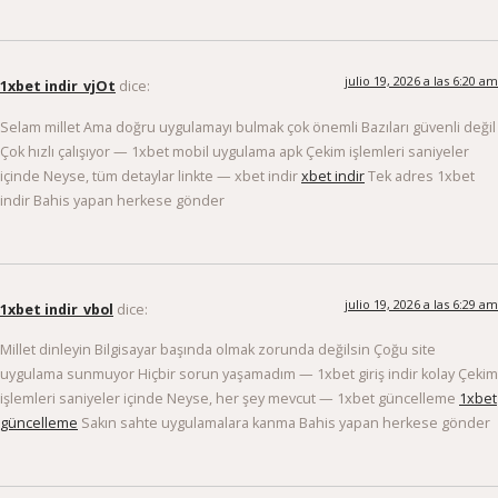
julio 19, 2026 a las 6:20 am
1xbet indir_vjOt
dice:
Selam millet Ama doğru uygulamayı bulmak çok önemli Bazıları güvenli değil
Çok hızlı çalışıyor — 1xbet mobil uygulama apk Çekim işlemleri saniyeler
içinde Neyse, tüm detaylar linkte — xbet indir
xbet indir
Tek adres 1xbet
indir Bahis yapan herkese gönder
julio 19, 2026 a las 6:29 am
1xbet indir_vbol
dice:
Millet dinleyin Bilgisayar başında olmak zorunda değilsin Çoğu site
uygulama sunmuyor Hiçbir sorun yaşamadım — 1xbet giriş indir kolay Çekim
işlemleri saniyeler içinde Neyse, her şey mevcut — 1xbet güncelleme
1xbet
güncelleme
Sakın sahte uygulamalara kanma Bahis yapan herkese gönder