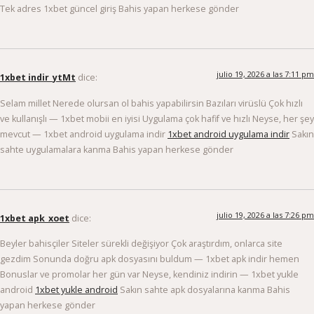
Tek adres 1xbet güncel giriş Bahis yapan herkese gönder
julio 19, 2026 a las 7:11 pm
1xbet indir_ytMt
dice:
Selam millet Nerede olursan ol bahis yapabilirsin Bazıları virüslü Çok hızlı
ve kullanışlı — 1xbet mobii en iyisi Uygulama çok hafif ve hızlı Neyse, her şey
mevcut — 1xbet android uygulama indir
1xbet android uygulama indir
Sakın
sahte uygulamalara kanma Bahis yapan herkese gönder
julio 19, 2026 a las 7:26 pm
1xbet apk_xoet
dice:
Beyler bahisçiler Siteler sürekli değişiyor Çok araştırdım, onlarca site
gezdim Sonunda doğru apk dosyasını buldum — 1xbet apk indir hemen
Bonuslar ve promolar her gün var Neyse, kendiniz indirin — 1xbet yukle
android
1xbet yukle android
Sakın sahte apk dosyalarına kanma Bahis
yapan herkese gönder