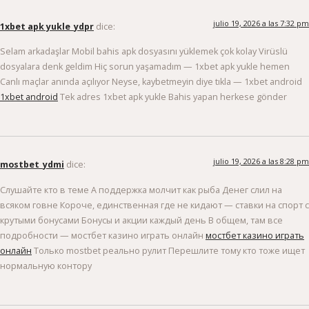
julio 19, 2026 a las 7:32 pm
1xbet apk yukle_ydpr
dice:
Selam arkadaşlar Mobil bahis apk dosyasını yüklemek çok kolay Virüslü
dosyalara denk geldim Hiç sorun yaşamadım — 1xbet apk yukle hemen
Canlı maçlar anında açılıyor Neyse, kaybetmeyin diye tıkla — 1xbet android
1xbet android
Tek adres 1xbet apk yukle Bahis yapan herkese gönder
julio 19, 2026 a las 8:28 pm
mostbet_ydmi
dice:
Слушайте кто в теме А поддержка молчит как рыба Денег слил на
всяком говне Короче, единственная где не кидают — ставки на спорт с
крутыми бонусами Бонусы и акции каждый день В общем, там все
подробности — мостбет казино играть онлайн
мостбет казино играть
онлайн
Только mostbet реально рулит Перешлите тому кто тоже ищет
нормальную контору