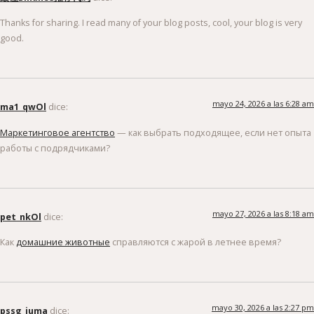
Thanks for sharing. I read many of your blog posts, cool, your blog is very
good.
mayo 24, 2026 a las 6:28 am
ma1_qwOl
dice:
Маркетинговое агентство
— как выбрать подходящее, если нет опыта
работы с подрядчиками?
mayo 27, 2026 a las 8:18 am
pet_nkOl
dice:
Как
домашние животные
справляются с жарой в летнее время?
mayo 30, 2026 a las 2:27 pm
pssg_juma
dice: