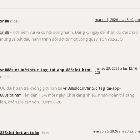
marzo 1, 2026 a las 3:40 pm
xn88
dice:
xn88
– nơi niềm vui và cơ hội song hành. Đăng ký ngay để nhận ưu đãi chào
mừng và bắt đầu hành trình đổi đời từ một vòng quay! TONY02-25O
marzo 23, 2026 a las 12:16
vn888slot.in/tintuc_tag_tai-app-888slot.html
pm
dice:
Ưu đãi hoàn trả không giới hạn tại
vn888slot.in/tintuc_tag_tai-app-
888slot.html
lên đến 1.5% mỗi ngày. Chơi càng nhiều, nhận hoàn trả càng
lớn, không lo cạn vốn. TONY03-20
marzo 26, 2026 a las 3:22 pm
888slot bet an toàn
dice: