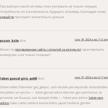
При выборе новой системы стоит учитывать не только текущие
потребности, но и возможность будущего апгрейда. Благодаря этому
новый пк
прослужит значительно дольше.
julio 18, 2026 a las 7:12 am
pssozr_kzSn
dice:
Может ли
продвижение сайта с оплатой за результат
гарантировать
конверсии, а не только позиции?
julio 19, 2026 a las 6:17 am
1xbet guncel giris_qnMl
dice:
Selam millet Ödemeler geç geliyor, canlı destek yok Hepsinde dolandırıldım
Gerçekten en iyisi bu — 1xbet güncel adres tıkla Her gün yeni bonus ve
promolar var Kısacası, tüm detaylar linkte — 1xbet yeni adresi
1xbet yeni
adresi
Sakın sahte sitelere kanma Bahis yapan herkese gönder