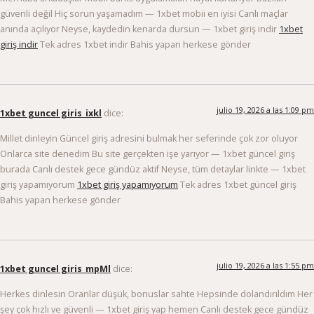
güvenli değil Hiç sorun yaşamadım — 1xbet mobii en iyisi Canlı maçlar
anında açılıyor Neyse, kaydedin kenarda dursun — 1xbet giriş indir
1xbet
giriş indir
Tek adres 1xbet indir Bahis yapan herkese gönder
julio 19, 2026 a las 1:09 pm
1xbet guncel giris_ixkl
dice:
Millet dinleyin Güncel giriş adresini bulmak her seferinde çok zor oluyor
Onlarca site denedim Bu site gerçekten işe yarıyor — 1xbet güncel giriş
burada Canlı destek gece gündüz aktif Neyse, tüm detaylar linkte — 1xbet
giriş yapamıyorum
1xbet giriş yapamıyorum
Tek adres 1xbet güncel giriş
Bahis yapan herkese gönder
julio 19, 2026 a las 1:55 pm
1xbet guncel giris_mpMl
dice:
Herkes dinlesin Oranlar düşük, bonuslar sahte Hepsinde dolandırıldım Her
şey çok hızlı ve güvenli — 1xbet giriş yap hemen Canlı destek gece gündüz