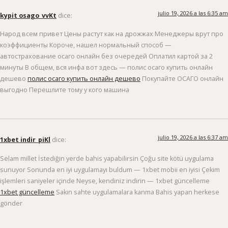
julio 19, 2026 a las 6:35 am
kypit osago_vvKt
dice:
Народ всем привет Цены растут как на дрожжах Менеджеры врут про
коэффициенты Короче, нашел нормальный способ —
автострахование осаго онлайн без очередей Оплатил картой за 2
минуты В общем, вся инфа вот здесь — полис осаго купить онлайн
дешево
полис осаго купить онлайн дешево
Покупайте ОСАГО онлайн
выгодно Перешлите тому у кого машина
julio 19, 2026 a las 6:37 am
1xbet indir_piKl
dice:
Selam millet İstediğin yerde bahis yapabilirsin Çoğu site kötü uygulama
sunuyor Sonunda en iyi uygulamayı buldum — 1xbet mobii en iyisi Çekim
işlemleri saniyeler içinde Neyse, kendiniz indirin — 1xbet güncelleme
1xbet güncelleme
Sakın sahte uygulamalara kanma Bahis yapan herkese
gönder