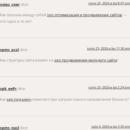
junio 22, 2026 a las 8:47 pm
soips_coer
dice:
Как связаны между собой
seo оптимизация и продвижение сайтов
—
это одно и то же?
junio 25, 2026 a las 11:50 am
spms_pcsl
dice:
Как структура сайта влияет на
seo продвижение молодого сайта
?
junio 25, 2026 a las 2:24 pm
spk_eePr
dice:
Как
seo под ключ
помогает при запуске нового направления бизнеса?
julio 6, 2026 a las 3:53 pm
spms_nusl
dice: