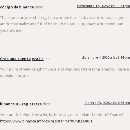
noviembre 17, 2025 a las 11:24 pm
código da binance
dice:
Thank you for your sharing. I am worried that I lack creative ideas. It is your
article that makes me full of hope. Thank you. But, I have a question, can
you help me?
diciembre 4, 2025 a las 8:14 pm
Crea una cuenta gratis
dice:
Your point of view caught my eye and was very interesting. Thanks. I have a
question for you.
febrero 23, 2026 a las 2:53 am
binance US-registrera
dice:
Your article helped me a lot, is there any more related content? Thanks!
https://www.binance.info/cs/register?ref=OMM3XK51