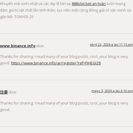
Khuyến mãi sinh nhật và các dịp lễ lớn tại
888slot bet an toàn
luôn mang
đậm giá trị vật chất lẫn tinh thần, tạo nên một cộng đồng giải trí văn minh và
gắn kết. TONY03-25
abril 22, 2026 a las 11:15 am
www.binance.info
dice:
Thanks for sharing. I read many of your blog posts, cool, your blog is very
good.
https://www.binance.info/ar/register?ref=FIHEGIZ8
mayo 3, 2026 a las 6:16 pm
注册
dice:
Thanks for sharing. I read many of your blog posts, cool, your blog is very
good.