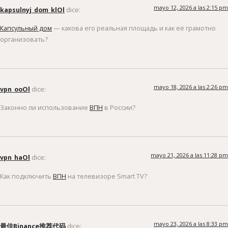
mayo 12, 2026 a las 2:15 pm
kapsulnyj_dom_klOl
dice:
Капсульный дом
— какова его реальная площадь и как её грамотно
организовать?
mayo 18, 2026 a las 2:26 pm
vpn_ooOl
dice:
Законно ли использование
ВПН
в России?
mayo 21, 2026 a las 11:28 pm
vpn_haOl
dice:
Как подключить
ВПН
на телевизоре Smart TV?
mayo 23, 2026 a las 8:33 pm
最佳Binance推荐代码
dice: