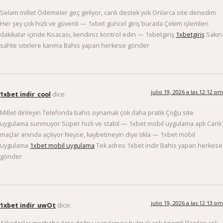
Selam millet Ödemeler geç geliyor, canlı destek yok Onlarca site denedim
Her şey çok hızlı ve güvenli — 1xbet güncel giriş burada Çekim işlemleri
dakikalar içinde Kısacası, kendiniz kontrol edin — 1xbetgiriş
1xbetgiriş
Sakın
sahte sitelere kanma Bahis yapan herkese gönder
julio 19, 2026 a las 12:12 pm
1xbet indir_cool
dice:
Millet dinleyin Telefonda bahis oynamak çok daha pratik Çoğu site
uygulama sunmuyor Süper hızlı ve stabil — 1xbet mobil uygulama apk Canlı
maçlar anında açılıyor Neyse, kaybetmeyin diye tıkla — 1xbet mobil
uygulama
1xbet mobil uygulama
Tek adres 1xbet indir Bahis yapan herkese
gönder
julio 19, 2026 a las 12:13 pm
1xbet indir_uwOt
dice: