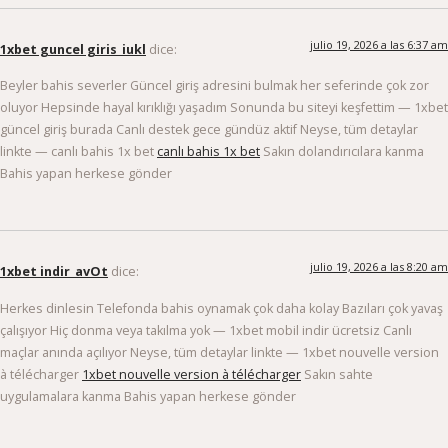
julio 19, 2026 a las 6:37 am
1xbet guncel giris_iukl
dice:
Beyler bahis severler Güncel giriş adresini bulmak her seferinde çok zor
oluyor Hepsinde hayal kırıklığı yaşadım Sonunda bu siteyi keşfettim — 1xbet
güncel giriş burada Canlı destek gece gündüz aktif Neyse, tüm detaylar
linkte — canlı bahis 1x bet
canlı bahis 1x bet
Sakın dolandırıcılara kanma
Bahis yapan herkese gönder
julio 19, 2026 a las 8:20 am
1xbet indir_avOt
dice:
Herkes dinlesin Telefonda bahis oynamak çok daha kolay Bazıları çok yavaş
çalışıyor Hiç donma veya takılma yok — 1xbet mobil indir ücretsiz Canlı
maçlar anında açılıyor Neyse, tüm detaylar linkte — 1xbet nouvelle version
à télécharger
1xbet nouvelle version à télécharger
Sakın sahte
uygulamalara kanma Bahis yapan herkese gönder