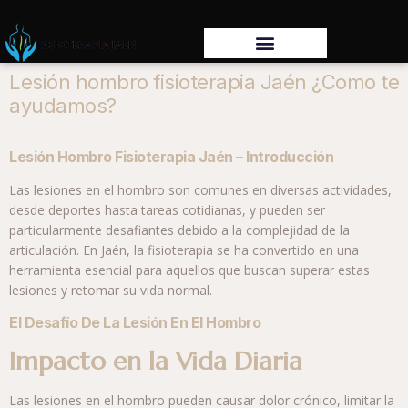
Lesión hombro fisioterapia Jaén ¿Como te
ayudamos?
Lesión Hombro Fisioterapia Jaén – Introducción
Las lesiones en el hombro son comunes en diversas actividades,
desde deportes hasta tareas cotidianas, y pueden ser
particularmente desafiantes debido a la complejidad de la
articulación. En Jaén, la fisioterapia se ha convertido en una
herramienta esencial para aquellos que buscan superar estas
lesiones y retomar su vida normal.
El Desafío De La Lesión En El Hombro
Impacto en la Vida Diaria
Las lesiones en el hombro pueden causar dolor crónico, limitar la