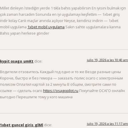
Millet dinleyin İstediğin yerde 1 tıkla bahis yapabilirsin En iyisini bulmak için
çok zaman harcadım Sonunda en iyi uygulamayı keşfettim — 1xbet giriş
indir kolay Canlı maçlar anında açılıyor Neyse, kendiniz indirin — 1xbet
mobil uygulama
1xbet mobil uygulama
Sakın sahte uygulamalara kanma
Bahis yapan herkese gönder
julio 19, 2026 a las 10:40 am
kypit osago_umKt
dice:
Водители отзовитесь Каждый год одно и то же Везде разные цены
Короче, быстро и без гемора — заказать полис осаго с электронным
полисом Оплатил картой за 2 минуты В общем, смотрите сами по
ссылке — сделать осаго
https://osagopilot.ru
Покупайте ОСАГО онлайн
выгодно Перешлите тому у кого машина
julio 19, 2026 a las 11:17 am
1xbet guncel giris_glMl
dice: