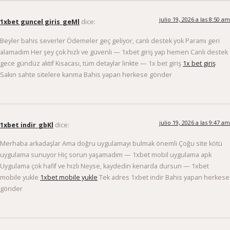
julio 19, 2026 a las 8:50 am
1xbet guncel giris_geMl
dice:
Beyler bahis severler Ödemeler geç geliyor, canlı destek yok Paramı geri
alamadım Her şey çok hızlı ve güvenli — 1xbet giriş yap hemen Canlı destek
gece gündüz aktif Kısacası, tüm detaylar linkte — 1x bet giriş
1x bet giriş
Sakın sahte sitelere kanma Bahis yapan herkese gönder
julio 19, 2026 a las 9:47 am
1xbet indir_gbKl
dice:
Merhaba arkadaşlar Ama doğru uygulamayı bulmak önemli Çoğu site kötü
uygulama sunuyor Hiç sorun yaşamadım — 1xbet mobil uygulama apk
Uygulama çok hafif ve hızlı Neyse, kaydedin kenarda dursun — 1xbet
mobile yukle
1xbet mobile yukle
Tek adres 1xbet indir Bahis yapan herkese
gönder