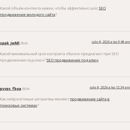
Какой объём контента нужен, чтобы эффективно шло
SEO
продвижение молодого сайта
?
julio 8, 2026 a las 9:48 am
sppk_jwMl
dice:
Какой минимальный срок контракта обычно предлагают при SEO
продвижении под ключ?
SEO продвижение под ключ
julio 8, 2026 a las 12:34 pm
psvps_fboa
dice:
Как нейросетевые алгоритмы меняют
продвижение сайта в
поисковых системах
?