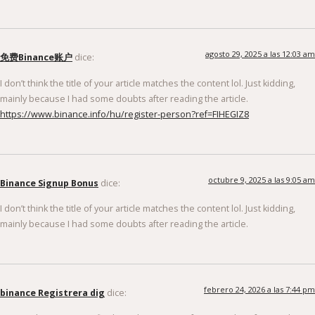
agosto 29, 2025 a las 12:03 am
免费Binance账户
dice:
I don’t think the title of your article matches the content lol. Just kidding,
mainly because I had some doubts after reading the article.
https://www.binance.info/hu/register-person?ref=FIHEGIZ8
octubre 9, 2025 a las 9:05 am
Binance Signup Bonus
dice:
I don’t think the title of your article matches the content lol. Just kidding,
mainly because I had some doubts after reading the article.
febrero 24, 2026 a las 7:44 pm
binance Registrera dig
dice: