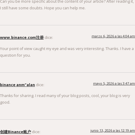
Can you be more specific about the content of your article? After reading it,
I still have some doubts. Hope you can help me.
marzo 6, 2026 a las 4:04 am
www.binance.com注册
dice:
Your point of view caught my eye and was very interesting. Thanks. I have a
question for you.
mayo 5, 2026 a las 3:47 am
binance anm"alan
dice:
Thanks for sharing. I read many of your blog posts, cool, your blog is very
good.
junio 13, 2026 a las 12:19 am
创建Binance账户
dice: