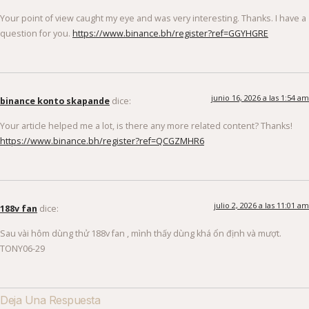
Your point of view caught my eye and was very interesting. Thanks. I have a
question for you.
https://www.binance.bh/register?ref=GGYHGRE
junio 16, 2026 a las 1:54 am
binance konto skapande
dice:
Your article helped me a lot, is there any more related content? Thanks!
https://www.binance.bh/register?ref=QCGZMHR6
julio 2, 2026 a las 11:01 am
188v fan
dice:
Sau vài hôm dùng thử 188v fan , mình thấy dùng khá ổn định và mượt.
TONY06-29
Deja Una Respuesta