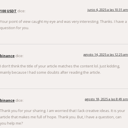
junio 4, 2025 a las 10:31 am
100 USDT
dice:
Your point of view caught my eye and was very interesting. Thanks. I have a
question for you.
agosto 14, 2025 a las 12:25 am
binance
dice:
I don’t think the title of your article matches the content lol. Just kidding,
mainly because I had some doubts after reading the article.
agosto 18, 2025 a las 8:49 pm
binance
dice:
Thank you for your sharing. I am worried that I lack creative ideas. It is your
article that makes me full of hope. Thank you. But, I have a question, can
you help me?