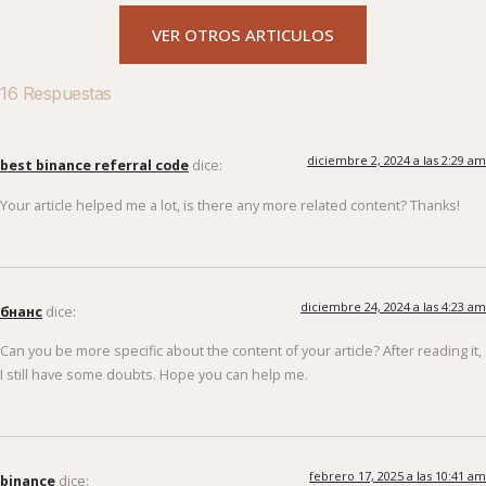
VER OTROS ARTICULOS
16 Respuestas
diciembre 2, 2024 a las 2:29 am
best binance referral code
dice:
Your article helped me a lot, is there any more related content? Thanks!
diciembre 24, 2024 a las 4:23 am
бнанс
dice:
Can you be more specific about the content of your article? After reading it,
I still have some doubts. Hope you can help me.
febrero 17, 2025 a las 10:41 am
binance
dice: