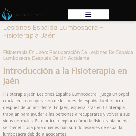
Lesiones Espalda Lumbosacra –
Fisioterapia Jaén
Fisioterapia En Jaén: Recuperación De Lesiones De Espalda
Lumbosacra Después De Un Accidente
Introducción a la Fisioterapia en
Jaén
Fisioterapia Jaén Lesiones Espalda Lumbosacra, juega un papel
crucial en la recuperación de lesiones de espalda lumbosacra
después de un accidente. En Jaén, especialistas en fisioterapia
trabajan para ayudar a las personas a recuperarse y volver a sus
vidas normales. Este artículo explora cómo la fisioterapia puede
ser beneficiosa para quienes han sufrido lesiones de espalda
lumbosacra debido a accidentes.