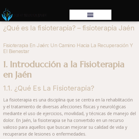
¿Qué es la fisioterapia? – fisioterapia Jaén
Fisioterapia En Jaén: Un Camino Hacia La Recuperación Y
El Bienestar
1. Introducción a la Fisioterapia
en Jaén
1.1. ¿Qué Es La Fisioterapia?
La fisioterapia es una disciplina que se centra en la rehabilitación
y el tratamiento de diversas afecciones físicas y neurológicas
mediante el uso de ejercicios, movilidad, y técnicas de manejo del
dolor. En Jaén, la fisioterapia se ha convertido en un recurso
valioso para aquellos que buscan mejorar su calidad de vida y
recuperarse de lesiones o enfermedades.