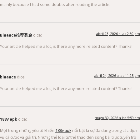
mainly because I had some doubts after reading the article.
abril 23, 2026 a las 2:30 pm
Binance推荐奖金
dice:
Your article helped me a lot, is there any more related content? Thanks!
abril 24, 2026 a las 11:25 pm
binance
dice:
Your article helped me a lot, is there any more related content? Thanks!
mayo 30, 2026 a las 5:59 am
188v apk
dice:
Một trong những yếu tố khiến
188v apk
nổi bật là sự đa dạng trong các dịch
vụ cá cược và giải trí. Những thể loại từ thể thao đến sòng bài trực tuyến trò