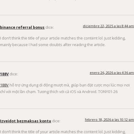
diciembre 22, 2025 a las 8:44 am
binance referral bonus
dice:
I don’t think the title of your article matches the content lol. Just kidding,
mainly because I had some doubts after reading the article.
enero 26, 2026 a las 4:36 am
188V
dice:
188V
hỗ trợ ứng dụng di động mượt mà, giúp bạn đặt cược mọi lúc mọi nơi
chỉ với một lần chạm. Tương thích với cả iOS và Android. TONY01-26
febrero 18, 2026 a las 10:12 pm
Izveidot bezmaksas kontu
dice:
I don’t think the title of your article matches the content lol. Just kidding,