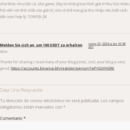
chơi khác như bắn cá, slot game. Đây là những loại hình giải trí thu hút nhiều
hội viên với tính chất vừa giải trí, vừa có thể mang lại thu nhập nếu biết cách
đặt cược hợp lý. TONY05-28
junio 23, 2026 a las 10:38
Melden Sie sich an, um 100 USDT zu erhalten
am
dice:
Thanks for sharing. I read many of your blog posts, cool, your blog is very
good.
https://accounts.binance.bh/register/person?ref=GGYHGRE
Deja Una Respuesta
Tu dirección de correo electrónico no será publicada.
Los campos
obligatorios están marcados con
*
Comentario
*