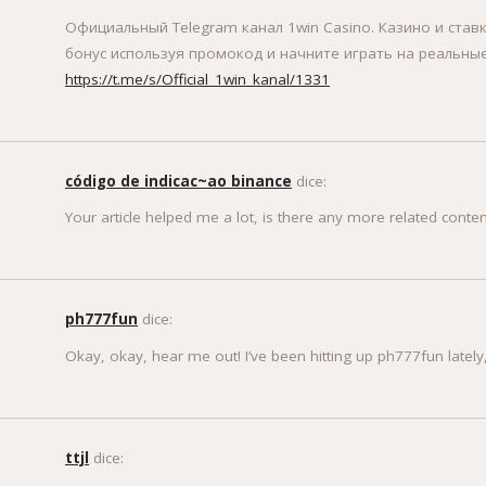
Официальный Telegram канал 1win Casinо. Казинo и ставк
бонус используя промокод и начните играть на реальные
https://t.me/s/Official_1win_kanal/1331
código de indicac~ao binance
dice:
Your article helped me a lot, is there any more related conte
ph777fun
dice:
Okay, okay, hear me out! I’ve been hitting up ph777fun lately, 
ttjl
dice: