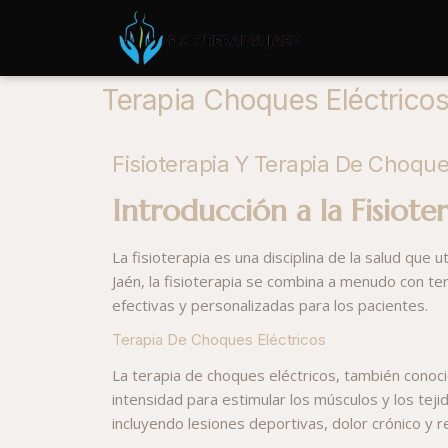
Terapia Choques Eléctrico
Fisioterapia Y Terapia De Choque
Introducción a la Fisiote
La fisioterapia es una disciplina de la salud que
Jaén, la fisioterapia se combina a menudo con t
efectivas y personalizadas para los pacientes.
Terapia De Choques Eléctricos
La terapia de choques eléctricos, también conocid
intensidad para estimular los músculos y los teji
incluyendo lesiones deportivas, dolor crónico y r