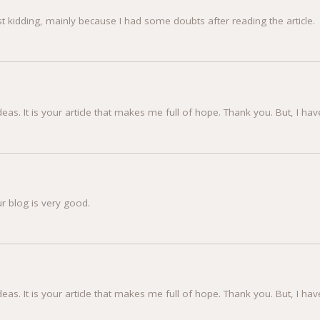
 Just kidding, mainly because I had some doubts after reading the article.
ideas. It is your article that makes me full of hope. Thank you. But, I h
r blog is very good.
ideas. It is your article that makes me full of hope. Thank you. But, I h