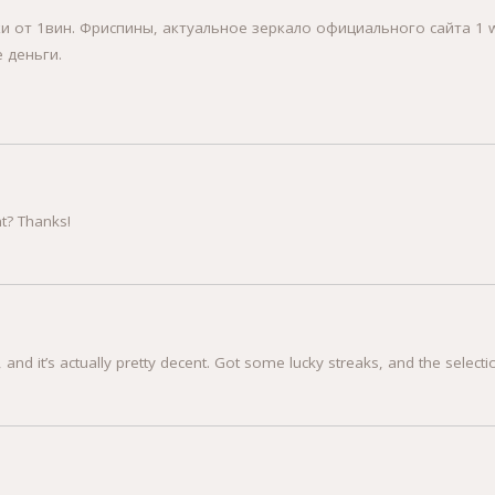
и от 1вин. Фриспины, актуальное зеркало официального сайта 1 wi
 деньги.
nt? Thanks!
and it’s actually pretty decent. Got some lucky streaks, and the selectio