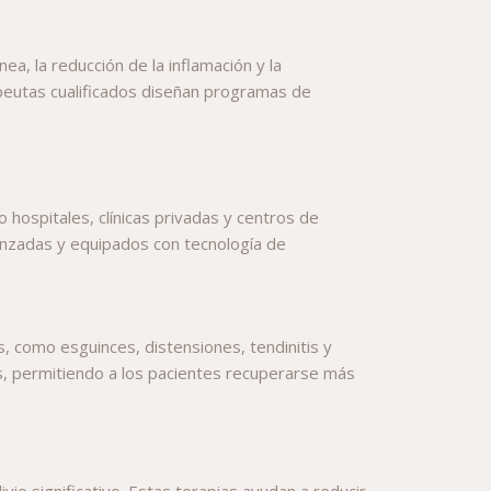
nea, la reducción de la inflamación y la
rapeutas cualificados diseñan programas de
o hospitales, clínicas privadas y centros de
vanzadas y equipados con tecnología de
s, como esguinces, distensiones, tendinitis y
ones, permitiendo a los pacientes recuperarse más
vio significativo. Estas terapias ayudan a reducir