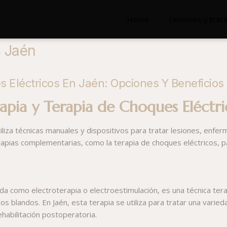
Home
Lesiones y tra
s Jaén
s Eléctricos En Jaén: Opciones Y Beneficios
rapia y Terapia de Choques Eléctri
 utiliza técnicas manuales y dispositivos para tratar lesiones, en
erapias complementarias, como la terapia de choques eléctricos, 
a como electroterapia o electroestimulación, es una técnica terap
dos blandos. En Jaén, esta terapia se utiliza para tratar una vari
ehabilitación postoperatoria.