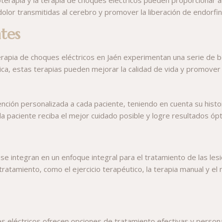
dolor transmitidas al cerebro y promover la liberación de endorfi
ntes
erapia de choques eléctricos en Jaén experimentan una serie de b
ísica, estas terapias pueden mejorar la calidad de vida y promover 
nción personalizada a cada paciente, teniendo en cuenta su histor
a paciente reciba el mejor cuidado posible y logre resultados óp
s se integran en un enfoque integral para el tratamiento de las le
atamiento, como el ejercicio terapéutico, la terapia manual y el
ues eléctricos ofrecen opciones de tratamiento efectivas y perso