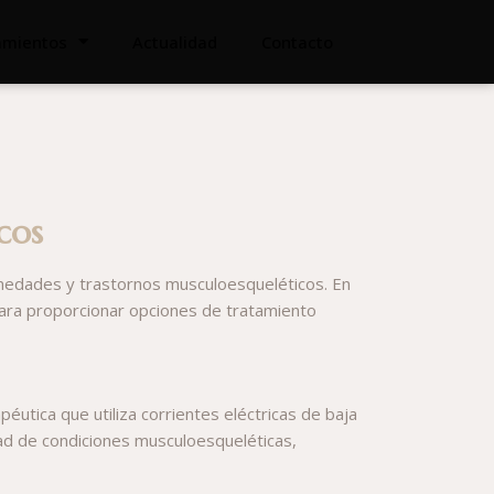
tamientos
Actualidad
Contacto
cos
fermedades y trastornos musculoesqueléticos. En
para proporcionar opciones de tratamiento
éutica que utiliza corrientes eléctricas de baja
edad de condiciones musculoesqueléticas,