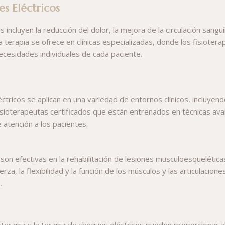
es Eléctricos
 incluyen la reducción del dolor, la mejora de la circulación sanguí
a terapia se ofrece en clínicas especializadas, donde los fisiote
ecesidades individuales de cada paciente.
léctricos se aplican en una variedad de entornos clínicos, incluyend
r fisioterapeutas certificados que están entrenados en técnicas a
 atención a los pacientes.
s son efectivas en la rehabilitación de lesiones musculoesquelética
erza, la flexibilidad y la función de los músculos y las articulaci
.
oterapia y la terapia de choques eléctricos pueden proporcionar ali