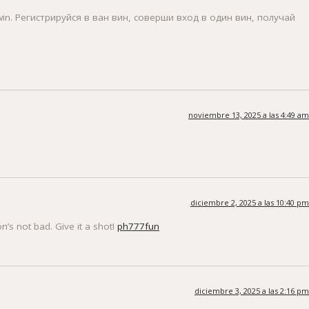
n. Регистрируйся в ван вин, соверши вход в один вин, получай
noviembre 13, 2025 a las 4:49 am
diciembre 2, 2025 a las 10:40 pm
n’s not bad. Give it a shot!
ph777fun
diciembre 3, 2025 a las 2:16 pm