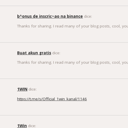
b^onus de inscric~ao na binance
dice:
Thanks for sharing. I read many of your blog posts, cool, you
Buat akun gratis
dice:
Thanks for sharing. I read many of your blog posts, cool, you
1WIN
dice:
https://t.me/s/Official_1win_kanal/1146
1Win
dice: