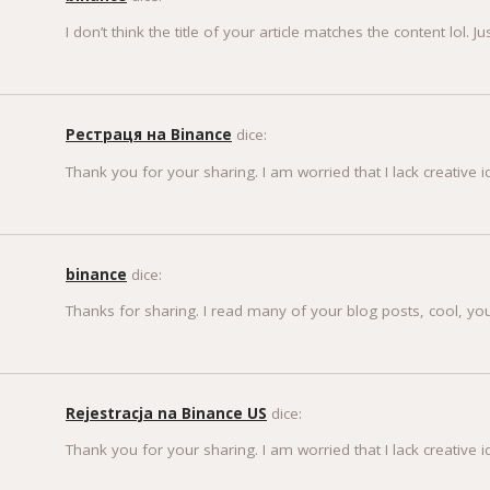
I don’t think the title of your article matches the content lol.
Рестраця на Binance
dice:
Thank you for your sharing. I am worried that I lack creative 
binance
dice:
Thanks for sharing. I read many of your blog posts, cool, you
Rejestracja na Binance US
dice:
Thank you for your sharing. I am worried that I lack creative 