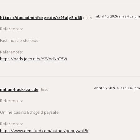
abril 15, 2026 a las 4:02 pm
https://doc.adminforge.de/s/9EalgE_p6R
dice:
References:
Fast muscle steroids
References:
https://pads.jeito.nl/s/Y2VhdNnT5W
abril 15, 2026 a las 10:49 pm
md.un-hack-bar.de
dice:
References:
Online Casino Echtgeld paysafe
References:
https://www.demilked.com/author/peonywall8/