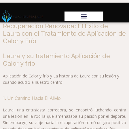
Recuperación Renovada: El Éxito de
Laura con el Tratamiento de Aplicación de
Calor y Frío
Laura y su tratamiento Aplicación de
Calor y frío
Aplicación de Calor y frío y La historia de Laura con su lesión y
cuando acudió a nuestro centro
1. Un Camino Hacia El Alivio
Laura, una entusiasta corredora, se encontró luchando contra
una lesión en la rodilla que amenazaba su pasión por el deporte.
Sin embargo, su viaje hacia la recuperación tomó un giro positivo
cuando descubrió el tratamiento de aplicación de calor y frío.