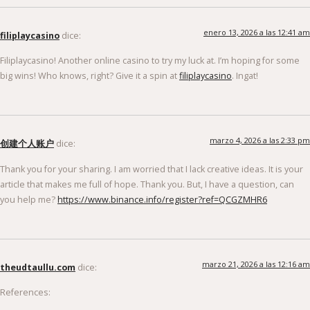
enero 13, 2026 a las 12:41 am
filiplaycasino
dice:
Filiplaycasino! Another online casino to try my luck at. I’m hoping for some
big wins! Who knows, right? Give it a spin at
filiplaycasino
. Ingat!
marzo 4, 2026 a las 2:33 pm
创建个人账户
dice:
Thank you for your sharing. I am worried that I lack creative ideas. It is your
article that makes me full of hope. Thank you. But, I have a question, can
you help me?
https://www.binance.info/register?ref=QCGZMHR6
marzo 21, 2026 a las 12:16 am
theudtaullu.com
dice:
References: