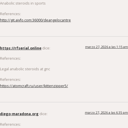
Anabolic steroids in sports
References:
http://git.aivfo.com:36000/deangelocantre
marzo 27, 2026 a las 1:15 am
https://rfserial.online
dice:
References:
Legal anabolic steroids at gnc
References:
https://atomcraft.ru/user/kittenzipper5/
marzo 27, 2026 a las 6:35 pm
diego-maradona.org
dice:
References: