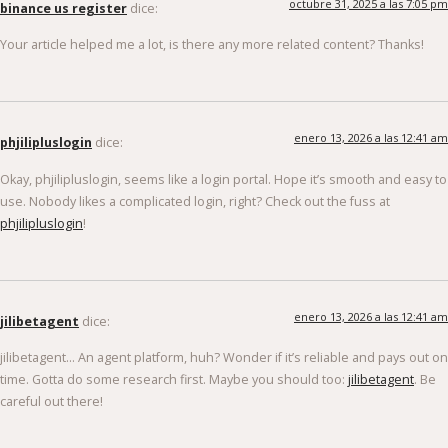
Your article helped me a lot, is there any more related content? Thanks!
enero 13, 2026 a las 12:41 am
phjilipluslogin
dice:
Okay, phjilipluslogin, seems like a login portal. Hope it’s smooth and easy to
use. Nobody likes a complicated login, right? Check out the fuss at
phjilipluslogin
!
enero 13, 2026 a las 12:41 am
jilibetagent
dice:
jilibetagent… An agent platform, huh? Wonder if it’s reliable and pays out on
time. Gotta do some research first. Maybe you should too:
jilibetagent
. Be
careful out there!