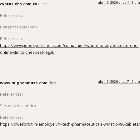
cyprusjobs.com.cy
dice:
References:
Better than steroids
References:
https://www.jobexpertsindia.com/companies/where-to-buy-testosterone-
online-clinics-cheapest-legal/
abril 6, 2026 a las 7:49 pm
www.mignonmuse.com
dice:
References:
Steroids in america
References:
https://dwellorbit.in/employer/hi-tech-pharmaceuticals-winstrol-90-tablets/