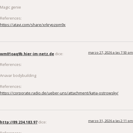
Magic genie
References:
https://atavi.com/share/xrkrypzpm9x
marzo 27, 2026 a las 7:50 pm
wm01oaq9b.hier-im-netz.de
dice:
References:
Anavar bodybuilding
References:
https://corporate.radio.de/ueber-uns/attachment/katja-ostrowsky/
marzo 31, 2026 a las 2:11 pm
http://89.234.183.97
dice:
References: