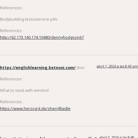
References:
Bodybuilding testosterone pills
References:
http://62.173.140.174:10480/dennyhodgson67
abril 1, 2026 a las 8:43 pm
https://englishlearning.ketnooi.com/
dice:
References:
What to stack with winstrol
References:
https://www.herzog-it.de/sherrilllaidle
abril 3, 2026 a las 8:40
https://git.minecraftlegacy.com/nadinescullin9
am