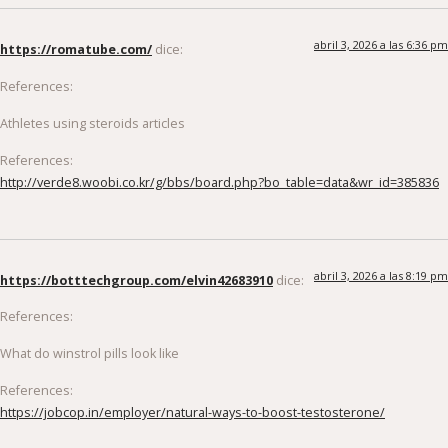
abril 3, 2026 a las 6:36 pm
https://romatube.com/
dice:
References:
Athletes using steroids articles
References:
http://verde8.woobi.co.kr/g/bbs/board.php?bo_table=data&wr_id=385836
abril 3, 2026 a las 8:19 pm
https://botttechgroup.com/elvin42683910
dice:
References:
What do winstrol pills look like
References:
https://jobcop.in/employer/natural-ways-to-boost-testosterone/