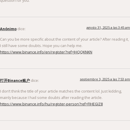
agosto 31, 2025 a las 3:45 am
Anónimo
dice:
Can you be more specific about the content of your article? After reading it,
I still have some doubts. Hope you can help me.
https://www.binance.info/en/register?ref=JHQQKNKN
septiembre 3, 2025 a las 7:53 pm
打开Binance账户
dice:
I don’t think the title of your article matches the content lol. Just kidding,
mainly because I had some doubts after reading the article.
https://www.binance.info/hu/register-person?ref=FIHEGIZ8
octubre 31, 2025 a las 7:05 pm
binance us register
dice: