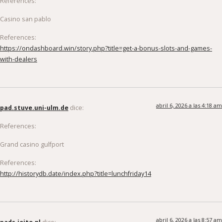
Casino san pablo
References:
https://ondashboard.win/story.php?title=get-a-bonus-slots-and-games-
with-dealers
abril 6, 2026 a las 4:18 am
pad.stuve.uni-ulm.de
dice:
References:
Grand casino gulfport
References:
http://historydb.date/index.php?title=lunchfriday14
abril 6, 2026 a las 8:57 am
pads.jeito.nl
dice: