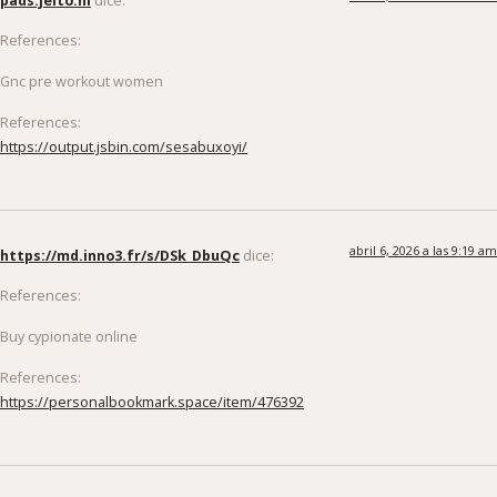
References:
Gnc pre workout women
References:
https://output.jsbin.com/sesabuxoyi/
abril 6, 2026 a las 9:19 am
https://md.inno3.fr/s/DSk_DbuQc
dice:
References:
Buy cypionate online
References:
https://personalbookmark.space/item/476392
abril 6, 2026 a las 4:43 pm