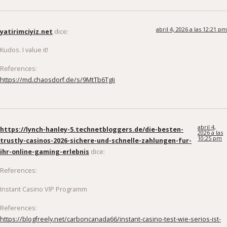
abril 4, 2026 a las 12:21 pm
yatirimciyiz.net
dice:
Kudos. I value it!
References:
https://md.chaosdorf.de/s/9MtTb6TgIi
abril 4,
https://lynch-hanley-5.technetbloggers.de/die-besten-
2026 a las
10:25 pm
trustly-casinos-2026-sichere-und-schnelle-zahlungen-fur-
ihr-online-gaming-erlebnis
dice:
References:
Instant Casino VIP Programm
References:
https://blogfreely.net/carboncanada66/instant-casino-test-wie-serios-ist-
dieses-krypto-casino-wirklich