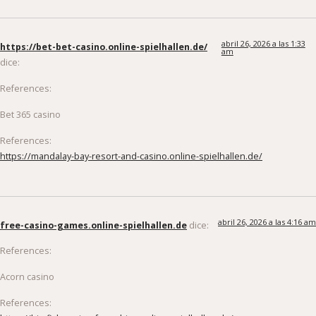
abril 26, 2026 a las 1:33
https://bet-bet-casino.online-spielhallen.de/
am
dice:
References:
Bet 365 casino
References:
https://mandalay-bay-resort-and-casino.online-spielhallen.de/
abril 26, 2026 a las 4:16 am
free-casino-games.online-spielhallen.de
dice:
References:
Acorn casino
References:
https://big-fish-casino-free-chips.online-spielhallen.de/