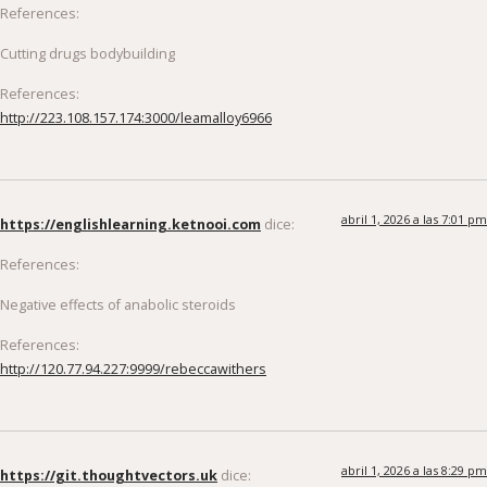
References:
Cutting drugs bodybuilding
References:
http://223.108.157.174:3000/leamalloy6966
abril 1, 2026 a las 7:01 pm
https://englishlearning.ketnooi.com
dice:
References:
Negative effects of anabolic steroids
References:
http://120.77.94.227:9999/rebeccawithers
abril 1, 2026 a las 8:29 pm
https://git.thoughtvectors.uk
dice: