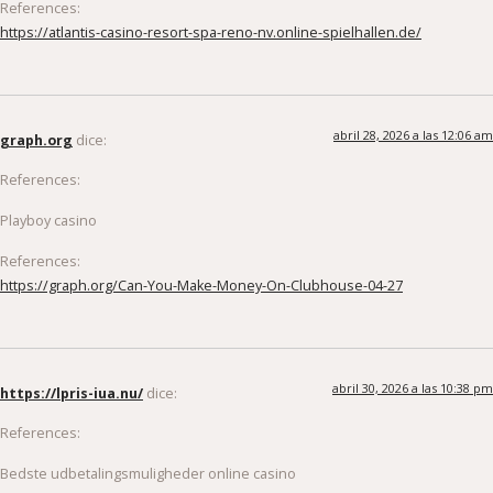
https://atlantis-casino-resort-spa-reno-nv.online-spielhallen.de/
abril 28, 2026 a las 12:06 am
graph.org
dice:
References:
Playboy casino
References:
https://graph.org/Can-You-Make-Money-On-Clubhouse-04-27
abril 30, 2026 a las 10:38 pm
https://lpris-iua.nu/
dice:
References:
Bedste udbetalingsmuligheder online casino