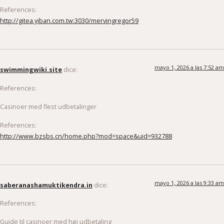
References:
http://gitea.yiban.com.tw:3030/mervingregor59
mayo 1, 2026 a las 7:52 am
swimmingwiki.site
dice:
References:
Casinoer med flest udbetalinger
References:
http://www.bzsbs.cn/home.php?mod=space&uid=932788
mayo 1, 2026 a las 9:33 am
saberanashamuktikendra.in
dice:
References:
Guide til casinoer med høj udbetaling