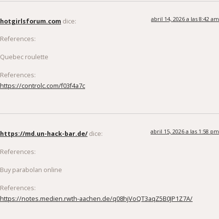
abril 14, 2026 a las 8:42 am
hotgirlsforum.com
dice:
References:
Quebec roulette
References:
https://controlc.com/f03f4a7c
abril 15, 2026 a las 1:58 pm
https://md.un-hack-bar.de/
dice:
References:
Buy parabolan online
References:
https://notes.medien.rwth-aachen.de/q08hjVoQT3aqZ5B0JP1Z7A/