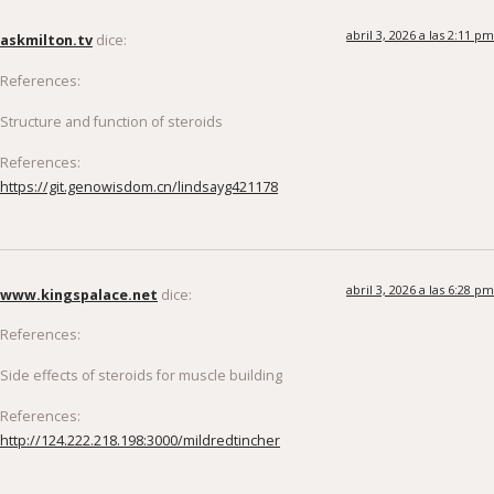
abril 3, 2026 a las 2:11 pm
askmilton.tv
dice:
References:
Structure and function of steroids
References:
https://git.genowisdom.cn/lindsayg421178
abril 3, 2026 a las 6:28 pm
www.kingspalace.net
dice:
References:
Side effects of steroids for muscle building
References:
http://124.222.218.198:3000/mildredtincher