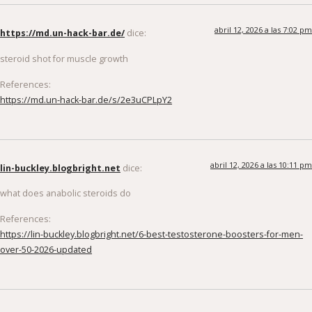
abril 12, 2026 a las 7:02 pm
https://md.un-hack-bar.de/
dice:
steroid shot for muscle growth
References:
https://md.un-hack-bar.de/s/2e3uCPLpY2
abril 12, 2026 a las 10:11 pm
lin-buckley.blogbright.net
dice:
what does anabolic steroids do
References:
https://lin-buckley.blogbright.net/6-best-testosterone-boosters-for-men-
over-50-2026-updated
abril 13, 2026 a las 4:36
https://hedgedoc.eclair.ec-lyon.fr/s/9EDgE1LKg