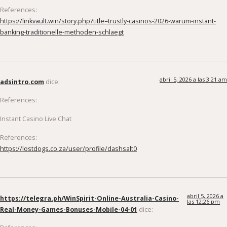
References:
https://linkvault.win/story.php?title=trustly-casinos-2026-warum-instant-
banking-traditionelle-methoden-schlaegt
abril 5, 2026 a las 3:21 am
adsintro.com
dice:
References:
Instant Casino Live Chat
References:
https://lostdogs.co.za/user/profile/dashsalt0
abril 5, 2026 a
https://telegra.ph/WinSpirit-Online-Australia-Casino-
las 12:26 pm
Real-Money-Games-Bonuses-Mobile-04-01
dice:
References: