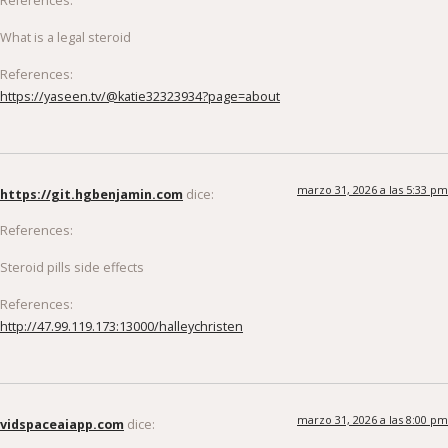
What is a legal steroid
References:
https://yaseen.tv/@katie32323934?page=about
marzo 31, 2026 a las 5:33 pm
https://git.hgbenjamin.com
dice:
References:
Steroid pills side effects
References:
http://47.99.119.173:13000/halleychristen
marzo 31, 2026 a las 8:00 pm
vidspaceaiapp.com
dice: