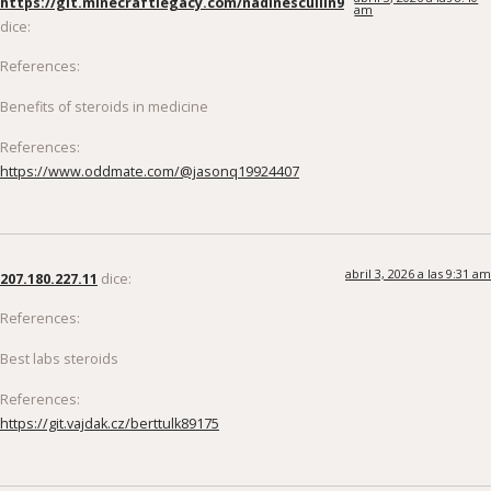
dice:
References:
Benefits of steroids in medicine
References:
https://www.oddmate.com/@jasonq19924407
abril 3, 2026 a las 9:31 am
207.180.227.11
dice:
References:
Best labs steroids
References:
https://git.vajdak.cz/berttulk89175