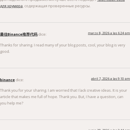
для хрумера
, содержащая проверенные ресурсы.
marzo 8, 2026 a las 6:24 pm
最佳Binance推荐代码
dice:
Thanks for sharing. I read many of your blog posts, cool, your blog is very
good.
abril 7, 2026 a las 9:10 pm
binance
dice:
Thank you for your sharing. I am worried that I lack creative ideas. It is your
article that makes me full of hope. Thank you. But, I have a question, can
you help me?