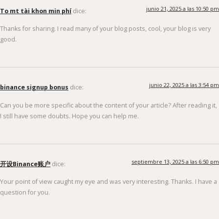
junio 21, 2025 a las 10:50 pm
To mt tài khon min phí
dice:
Thanks for sharing. I read many of your blog posts, cool, your blog is very
good.
junio 22, 2025 a las 3:54 pm
binance signup bonus
dice:
Can you be more specific about the content of your article? After reading it,
I still have some doubts. Hope you can help me.
septiembre 13, 2025 a las 6:50 pm
开设Binance账户
dice:
Your point of view caught my eye and was very interesting. Thanks. I have a
question for you.