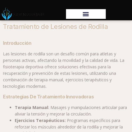
Tratamiento de Lesiones de Rodilla
Introducción
Las lesiones de rodilla son un desafío común para atletas y
personas activas, afectando la movilidad y la calidad de vida. La
fisioterapia deportiva ofrece soluciones efectivas para la
recuperación y prevención de estas lesiones, utilizando una
combinación de terapia manual, ejercicios terapéuticos y
tecnologías modernas.
Estrategias De Tratamiento Innovadoras
Terapia Manual:
Masajes y manipulaciones articular para
aliviar la tensión y mejorar la circulación.
Ejercicios Terapéuticos:
Programas específicos para
reforzar los músculos alrededor de la rodilla y mejorar la