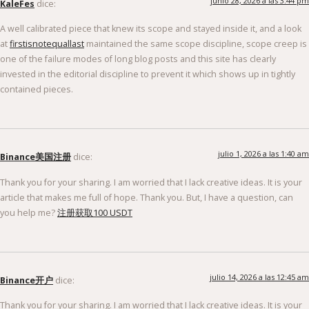
junio 28, 2026 a las 3:44 pm
KaleFes
dice:
A well calibrated piece that knew its scope and stayed inside it, and a look
at
firstisnotequallast
maintained the same scope discipline, scope creep is
one of the failure modes of long blog posts and this site has clearly
invested in the editorial discipline to prevent it which shows up in tightly
contained pieces.
julio 1, 2026 a las 1:40 am
Binance美国注册
dice:
Thank you for your sharing. I am worried that I lack creative ideas. It is your
article that makes me full of hope. Thank you. But, I have a question, can
you help me?
注册获取100 USDT
julio 14, 2026 a las 12:45 am
Binance开户
dice:
Thank you for your sharing. I am worried that I lack creative ideas. It is your