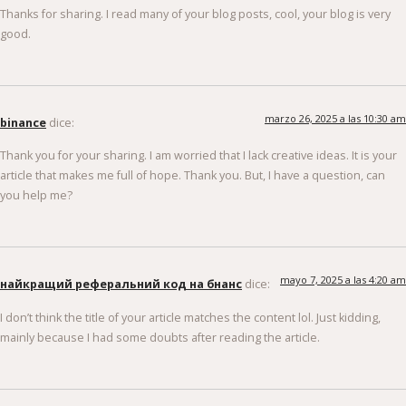
Thanks for sharing. I read many of your blog posts, cool, your blog is very
good.
marzo 26, 2025 a las 10:30 am
binance
dice:
Thank you for your sharing. I am worried that I lack creative ideas. It is your
article that makes me full of hope. Thank you. But, I have a question, can
you help me?
mayo 7, 2025 a las 4:20 am
найкращий реферальний код на бнанс
dice:
I don’t think the title of your article matches the content lol. Just kidding,
mainly because I had some doubts after reading the article.