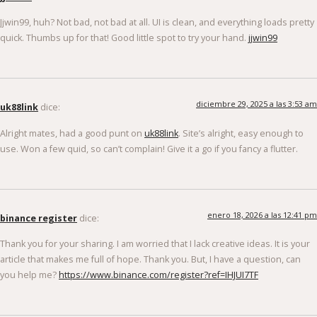
Jjwin99, huh? Not bad, not bad at all. UI is clean, and everything loads pretty
quick. Thumbs up for that! Good little spot to try your hand.
jjwin99
diciembre 29, 2025 a las 3:53 am
uk88link
dice:
Alright mates, had a good punt on
uk88link
. Site’s alright, easy enough to
use. Won a few quid, so can’t complain! Give it a go if you fancy a flutter.
enero 18, 2026 a las 12:41 pm
binance register
dice:
Thank you for your sharing. I am worried that I lack creative ideas. It is your
article that makes me full of hope. Thank you. But, I have a question, can
you help me?
https://www.binance.com/register?ref=IHJUI7TF