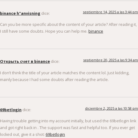
septiembre 14, 2025 a las 3:44 pm
binance h"anvisning
dice:
Can you be more specific about the content of your article? After reading it,
I still have some doubts. Hope you can help me.
binance
septiembre 20, 2025 a las 9:34 am
Открыть счет в binance
dice:
I don’t think the title of your article matches the content lol. Just kidding,
mainly because I had some doubts after reading the article.
diciembre 2, 2025 a las 10:58 pm
69betlogin
dice:
Having trouble getting into my account initially, but used the 69betlogin link
and got right back in . The support was fast and helpful too. If you ever get
locked out, give it a shot:
69betlogin