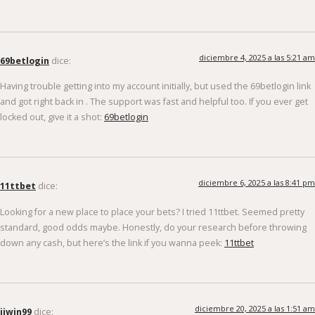
diciembre 4, 2025 a las 5:21 am
69betlogin
dice:
Having trouble getting into my account initially, but used the 69betlogin link
and got right back in . The support was fast and helpful too. If you ever get
locked out, give it a shot:
69betlogin
diciembre 6, 2025 a las 8:41 pm
11ttbet
dice:
Looking for a new place to place your bets? I tried 11ttbet. Seemed pretty
standard, good odds maybe. Honestly, do your research before throwing
down any cash, but here’s the link if you wanna peek:
11ttbet
diciembre 20, 2025 a las 1:51 am
jjwin99
dice: