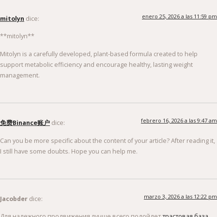
enero 25, 2026 a las 11:59 pm
mitolyn
dice:
**mitolyn**
Mitolyn is a carefully developed, plant-based formula created to help
support metabolic efficiency and encourage healthy, lasting weight
management.
febrero 16, 2026 a las 9:47 am
免费Binance账户
dice:
Can you be more specific about the content of your article? After reading it,
I still have some doubts. Hope you can help me.
marzo 3, 2026 a las 12:22 pm
Jacobder
dice:
Для надежного продвижения лучше всего подойдет
трастовая база