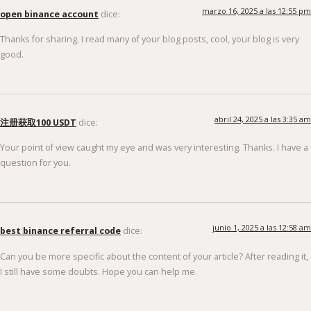
marzo 16, 2025 a las 12:55 pm
open binance account
dice:
Thanks for sharing. I read many of your blog posts, cool, your blog is very
good.
abril 24, 2025 a las 3:35 am
注册获取100 USDT
dice:
Your point of view caught my eye and was very interesting. Thanks. I have a
question for you.
junio 1, 2025 a las 12:58 am
best binance referral code
dice:
Can you be more specific about the content of your article? After reading it,
I still have some doubts. Hope you can help me.