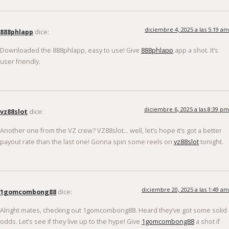
diciembre 4, 2025 a las 5:19 am
888phlapp
dice:
Downloaded the 888phlapp, easy to use! Give
888phlapp
app a shot. It’s
user friendly.
diciembre 6, 2025 a las 8:39 pm
vz88slot
dice:
Another one from the VZ crew? VZ88slot… well, let’s hope it’s got a better
payout rate than the last one! Gonna spin some reels on
vz88slot
tonight.
diciembre 20, 2025 a las 1:49 am
1gomcombong88
dice:
Alright mates, checking out 1gomcombong88. Heard they’ve got some solid
odds. Let’s see if they live up to the hype! Give
1gomcombong88
a shot if