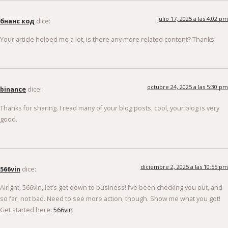
julio 17, 2025 a las 4:02 pm
бнанс код
dice:
Your article helped me a lot, is there any more related content? Thanks!
octubre 24, 2025 a las 5:30 pm
binance
dice:
Thanks for sharing. I read many of your blog posts, cool, your blog is very
good.
diciembre 2, 2025 a las 10:55 pm
566vin
dice:
Alright, 566vin, let’s get down to business! I’ve been checking you out, and
so far, not bad. Need to see more action, though. Show me what you got!
Get started here:
566vin