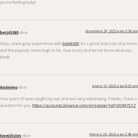
you’re feeling lucky!
diciembre 29, 2025 a las 3:50 am
betjili365
dice:
Okay, sharing my experience with
betjili365
! It’s a good one! Lots of promos
and the payouts seem legit so far. Give it a try and let me know what you
think!
enero 13, 2026 a las 8:03 pm
Anónimo
dice:
Your point of view caught my eye and was very interesting. Thanks. I have a
question for you.
https://accounts.binance.com/sl/register?ref=I3OM7SCZ
febrero 26, 2026 a las 2:48 pm
lovejilislot
dice: