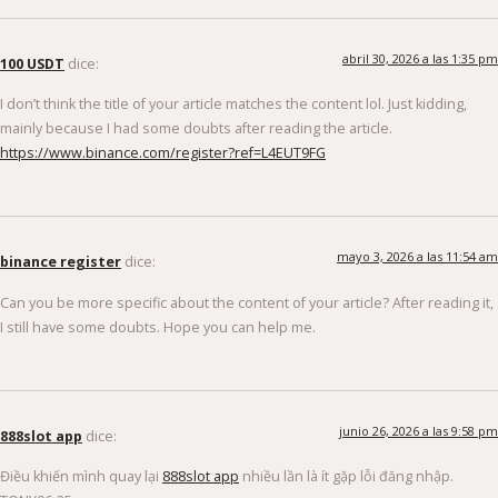
abril 30, 2026 a las 1:35 pm
100 USDT
dice:
I don’t think the title of your article matches the content lol. Just kidding,
mainly because I had some doubts after reading the article.
https://www.binance.com/register?ref=L4EUT9FG
mayo 3, 2026 a las 11:54 am
binance register
dice:
Can you be more specific about the content of your article? After reading it,
I still have some doubts. Hope you can help me.
junio 26, 2026 a las 9:58 pm
888slot app
dice:
Điều khiến mình quay lại
888slot app
nhiều lần là ít gặp lỗi đăng nhập.