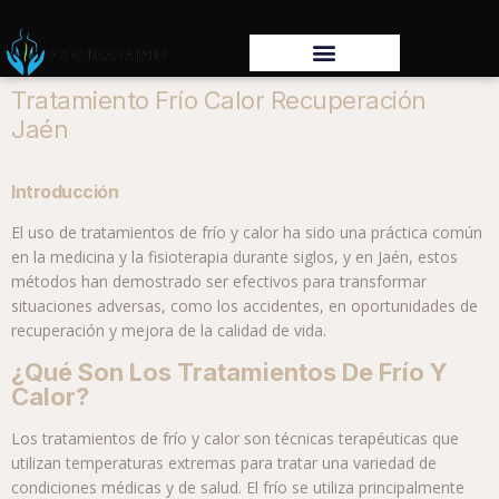
Tratamiento Frío Calor Recuperación
Jaén
Introducción
El uso de tratamientos de frío y calor ha sido una práctica común
en la medicina y la fisioterapia durante siglos, y en Jaén, estos
métodos han demostrado ser efectivos para transformar
situaciones adversas, como los accidentes, en oportunidades de
recuperación y mejora de la calidad de vida.
¿Qué Son Los Tratamientos De Frío Y
Calor?
Los tratamientos de frío y calor son técnicas terapéuticas que
utilizan temperaturas extremas para tratar una variedad de
condiciones médicas y de salud. El frío se utiliza principalmente