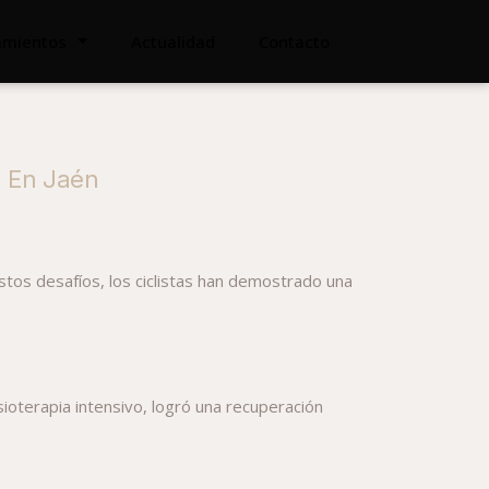
tamientos
Actualidad
Contacto
n En Jaén
stos desafíos, los ciclistas han demostrado una
sioterapia intensivo, logró una recuperación