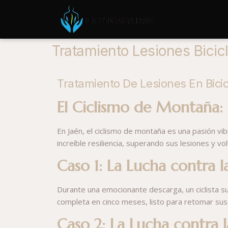
Tratamiento Lesiones Bici
Tratamiento De Lesiones En Bici
El Ciclismo de Montaña: 
En Jaén, el ciclismo de montaña es una pasión vi
increíble resiliencia, superando sus lesiones y v
Caso 1: La Lucha contra 
Durante una emocionante descarga, un ciclista su
completa en cinco meses, listo para retomar sus
Caso 2: La Lucha contra l