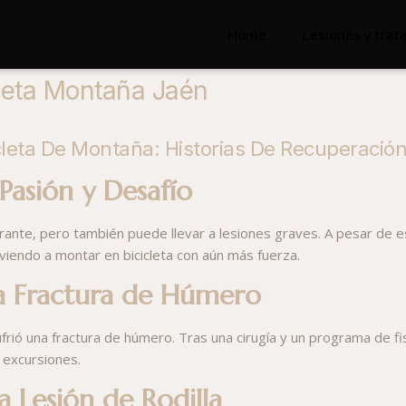
Home
Lesiones y tra
cleta Montaña Jaén
cleta De Montaña: Historias De Recuperació
Pasión y Desafío
brante, pero también puede llevar a lesiones graves. A pesar de e
olviendo a montar en bicicleta con aún más fuerza.
la Fractura de Húmero
frió una fractura de húmero. Tras una cirugía y un programa de fi
 excursiones.
a Lesión de Rodilla