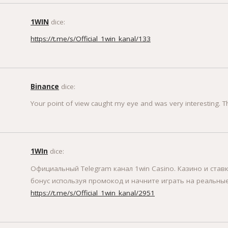
1WIN
dice:
https://t.me/s/Official_1win_kanal/133
Binance
dice:
Your point of view caught my eye and was very interesting. T
1WIn
dice:
Официальный Telegram канал 1win Casinо. Казинo и ставк
бонус используя промокод и начните играть на реальные
https://t.me/s/Official_1win_kanal/2951