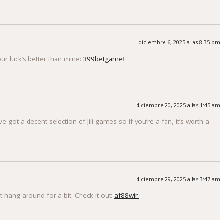
diciembre 6, 2025 a las 8:35 pm
ur luck’s better than mine:
399betgame
!
diciembre 20, 2025 a las 1:45 am
 got a decent selection of Jili games so if you’re a fan, it’s worth a
diciembre 29, 2025 a las 3:47 am
t hang around for a bit. Check it out:
af88win