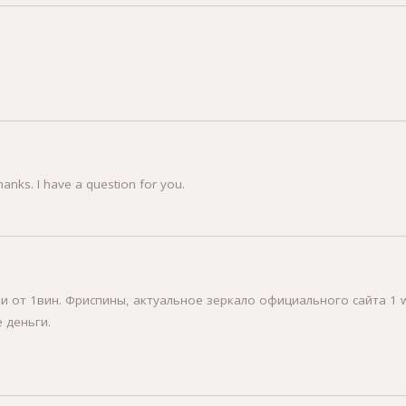
hanks. I have a question for you.
и от 1вин. Фриспины, актуальное зеркало официального сайта 1 wi
 деньги.