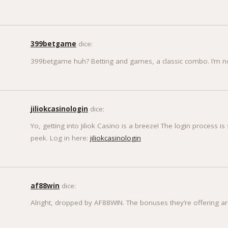
399betgame
dice:
399betgame huh? Betting and games, a classic combo. I’m not 
jiliokcasinologin
dice:
Yo, getting into Jiliok Casino is a breeze! The login process i
peek. Log in here:
jiliokcasinologin
af88win
dice:
Alright, dropped by AF88WIN. The bonuses they’re offering are