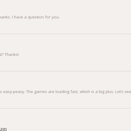
hanks. I have a question for you.
nt? Thanks!
 easy-peasy. The games are loading fast, which is a big plus. Let’s see 
8zyn