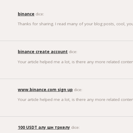
binance
dice:
Thanks for sharing. I read many of your blog posts, cool, you
binance create account
dice:
Your article helped me a lot, is there any more related conte
www.binance.com sign up
dice:
Your article helped me a lot, is there any more related conte
100 USDT алу шн тркелу
dice: